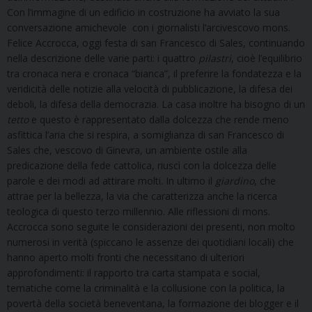
Con l’immagine di un edificio in costruzione ha avviato la sua
conversazione amichevole con i giornalisti l’arcivescovo mons.
Felice Accrocca, oggi festa di san Francesco di Sales, continuando
nella descrizione delle varie parti: i quattro
pilastri
, cioè l’equilibrio
tra cronaca nera e cronaca “bianca”, il preferire la fondatezza e la
veridicità delle notizie alla velocità di pubblicazione, la difesa dei
deboli, la difesa della democrazia. La casa inoltre ha bisogno di un
tetto
e questo è rappresentato dalla dolcezza che rende meno
asfittica l’aria che si respira, a somiglianza di san Francesco di
Sales che, vescovo di Ginevra, un ambiente ostile alla
predicazione della fede cattolica, riuscì con la dolcezza delle
parole e dei modi ad attirare molti. In ultimo il
giardino
, che
attrae per la bellezza, la via che caratterizza anche la ricerca
teologica di questo terzo millennio. Alle riflessioni di mons.
Accrocca sono seguite le considerazioni dei presenti, non molto
numerosi in verità (spiccano le assenze dei quotidiani locali) che
hanno aperto molti fronti che necessitano di ulteriori
approfondimenti: il rapporto tra carta stampata e social,
tematiche come la criminalità e la collusione con la politica, la
povertà della società beneventana, la formazione dei blogger e il