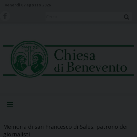
S
venerdì 07 agosto 2026
k
i
Cerca
p
t
o
c
o
n
t
e
n
t
Menu
Memoria di san Francesco di Sales, patrono dei
giornalisti