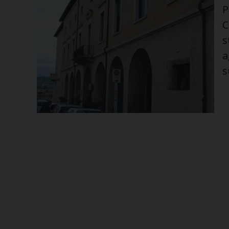
P
C
s
a
s