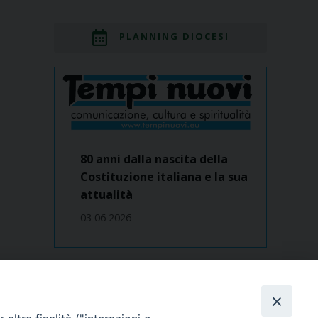
PLANNING DIOCESI
80 anni dalla nascita della
Costituzione italiana e la sua
attualità
03 06 2026
Dove siamo
contatti