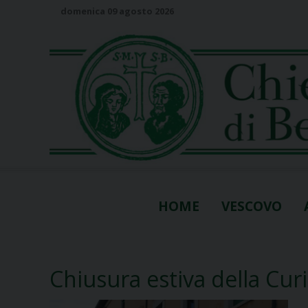
S
domenica 09 agosto 2026
k
i
p
t
o
c
o
n
t
e
n
HOME
VESCOVO
t
Chiusura estiva della Curi