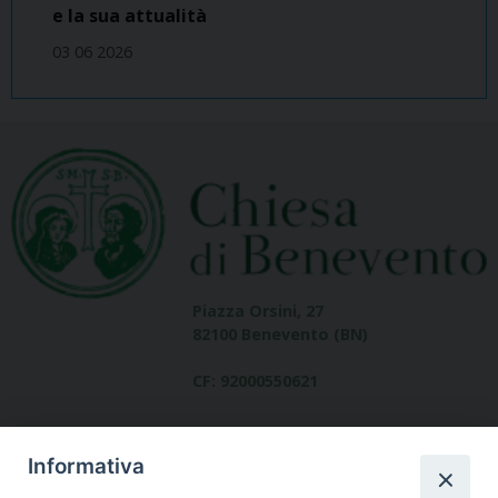
e la sua attualità
03 06 2026
Piazza Orsini, 27
82100 Benevento (BN)
CF: 92000550621
Informativa