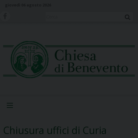
S
giovedì 06 agosto 2026
k
i
Cerca
p
t
o
c
o
n
t
e
n
t
Menu
Chiusura uffici di Curia