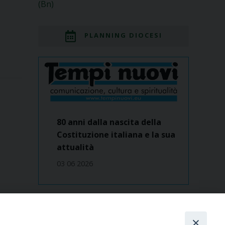
(Bn)
PLANNING DIOCESI
80 anni dalla nascita della
Costituzione italiana e la sua
attualità
03 06 2026
Dove siamo
contatti