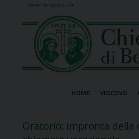
S
venerdì 07 agosto 2026
k
i
p
t
o
c
o
n
t
e
n
HOME
VESCOVO
t
Oratorio: impronta della