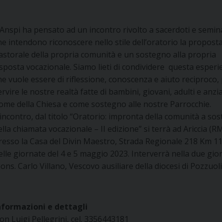
’Anspi ha pensato ad un incontro rivolto a sacerdoti e semina
he intendono riconoscere nello stile dell’oratorio la propost
astorale della propria comunità e un sostegno alla propria
isposta vocazionale. Siamo lieti di condividere questa esperi
he vuole essere di riflessione, conoscenza e aiuto reciproco,
ervire le nostre realtà fatte di bambini, giovani, adulti e anzi
ome della Chiesa e come sostegno alle nostre Parrocchie.
’incontro, dal titolo “Oratorio: impronta della comunità a so
ella chiamata vocazionale – II edizione” si terrà ad Ariccia (RM
resso la Casa del Divin Maestro, Strada Regionale 218 Km 11
elle giornate del 4 e 5 maggio 2023. Interverrà nella due gio
ons. Carlo Villano, Vescovo ausiliare della diocesi di Pozzuoli
nformazioni e dettagli
on Luigi Pellegrini, cel. 3356443181