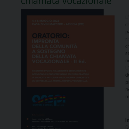
chiamata vocazionale
L
c
p
r
c
s
n
L
d
p
n
m
I
D