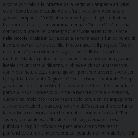
accolte con calore le iniziative della Regione Campania attivate:
oltre 15000 borse di studio della cifra di 400 euro destinate a
giovani campani; 120.000 abbonamenti gratuiti agli studenti per i
trasporti scolastici; il programma triennale “Scuola Viva”, che ha
concesso di aprire nel pomeriggio le scuole al territorio, anche
nelle piccole località in cui la scuola sembra essere l’unico punto di
incontro comunitario possibile. Presto nascerà il progetto “Scuola
di comunità” per sostenere i ragazzi più in difficoltà anche al
mattino. Ma dalla platea la narrazione non convince una giovane
liceale che, invitata al dibattito, si chiede e chiede all’assessore
con molta naturalezza quanti giovani potranno trovare lavoro con
i progetti attivati dalla Regione. C’è scetticismo, è naturale. Troppi
giovani ancora sono costretti ad emigrare. Ettore Rossi ricorda le
parole di Papa Francesco durante la recente visita a Pietrelcina,
quando ha implorato i responsabili delle istituzioni ad impegnarsi
a trovare soluzioni a questo problema dell’assenza di opportunità
lavorative, con invocazioni che ormai ci suonano familiari: ”Per
favore, fate qualcosa”. “Il solco tra chi ci governa e la cosa
pubblica si fa più profondo se pensiamo alle nostre realtà
periferiche, vittime di incompetenza, quando non di malaffare” è il