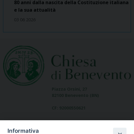
80 anni dalla nascita della Costituzione italiana
e la sua attualità
03 06 2026
Piazza Orsini, 27
82100 Benevento (BN)
CF: 92000550621
Informativa