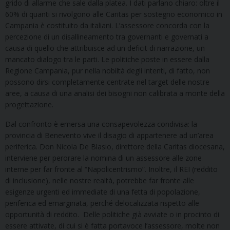
grido di allarme che sale dalla platea. I dati parlano chiaro: oltre il
60% di quanti si rivolgono alle Caritas per sostegno economico in
Campania è costituito da italiani. L’assessore concorda con la
percezione di un disallineamento tra governanti e governati a
causa di quello che attribuisce ad un deficit di narrazione, un
mancato dialogo tra le parti. Le politiche poste in essere dalla
Regione Campania, pur nella nobiltà degli intenti, di fatto, non
possono dirsi completamente centrate nel target delle nostre
aree, a causa di una analisi dei bisogni non calibrata a monte della
progettazione.
Dal confronto è emersa una consapevolezza condivisa: la
provincia di Benevento vive il disagio di appartenere ad un’area
periferica. Don Nicola De Blasio, direttore della Caritas diocesana,
interviene per perorare la nomina di un assessore alle zone
interne per far fronte al “Napolicentrismo”. Inoltre, il REI (reddito
di inclusione), nelle nostre realtà, potrebbe far fronte alle
esigenze urgenti ed immediate di una fetta di popolazione,
periferica ed emarginata, perché delocalizzata rispetto alle
opportunità di reddito. Delle politiche già avviate o in procinto di
essere attivate, di cui si è fatta portavoce l’assessore, molte non