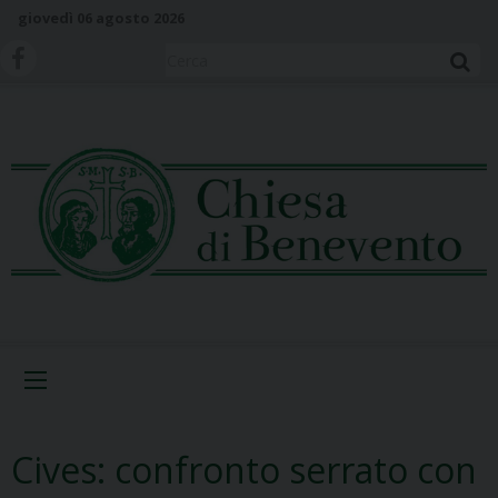
S
giovedì 06 agosto 2026
k
i
Cerca
p
t
o
c
o
n
t
e
n
t
Menu
Cives: confronto serrato con