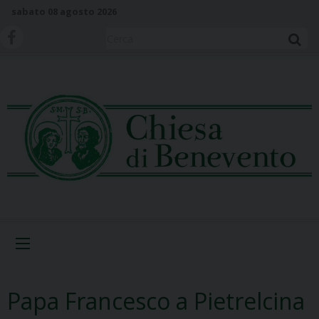
S
sabato 08 agosto 2026
k
i
Cerca
p
t
o
c
o
n
t
e
n
t
Menu
Papa Francesco a Pietrelcina