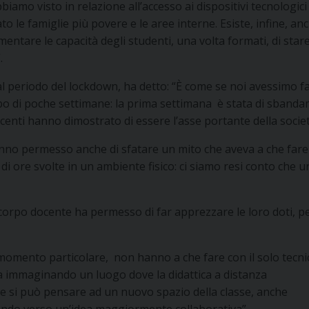
iamo visto in relazione all’accesso ai dispositivi tecnologici
o le famiglie più povere e le aree interne. Esiste, infine, anc
mentare le capacità degli studenti, una volta formati, di star
.
l periodo del lockdown, ha detto: “È come se noi avessimo f
empo di poche settimane: la prima settimana è stata di sband
ocenti hanno dimostrato di essere l’asse portante della societ
hanno permesso anche di sfatare un mito che aveva a che far
di ore svolte in un ambiente fisico: ci siamo resi conto che u
 corpo docente ha permesso di far apprezzare le loro doti, 
momento particolare, non hanno a che fare con il solo tecni
ola immaginando un luogo dove la didattica a distanza
e si può pensare ad un nuovo spazio della classe, anche
ando verso un’idea maggiormente collaborativa”.