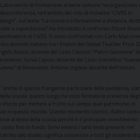
l Laboratorio di formazione al bene comune ha organizzato
ideoconferenza, nell’ambito del ciclo di iniziative “CIVES in
ialogo”, sul tema: “La scuola tra formazione a distanza, diritt
tudio e capacitazioni”.Ha introdotto il confronto Ettore Rossi
oordinatore di CIVES. Si sono confrontati con Carlo Mazzone
nico docente italiano tra i finalisti del Global Teacher Prize 2
ngelo Bosco, docente del Liceo Classico “Pietro Giannone” di
enevento; Sonia Caputo docente del Liceo Scientifico “Gaeta
ummo” di Benevento; Antonio Inglese docente dell’Istituto
.
e “anche in questo frangente particolare della pandemia, si
o della scuola: questo luogo ha visto fermata la presenza degl
 sforzo per mettere a frutto sul campo quel patrimonio di
ste in questo mondo. Questo momento storico, d’altro canto
ne al tema della scuola perché è il principale investimento p
to fino in fondo. Sono emersi i tanti limiti presenti nel
diritto allo studio significa consentire a tutti gli studenti di