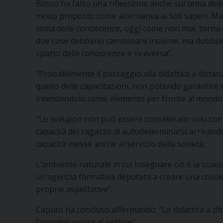
Bosco ha fatto una riflessione anche sul tema dell
modo proposto come alternativa ai soli saperi. Ma
tema delle conoscenze, oggi come non mai, torna c
due cose debbano camminare insieme, ma dobbiam
spazio delle conoscenze e viceversa”.
“Probabilmente il passaggio alla didattica a dista
quello delle capacitazioni, non potendo garantire 
intendendolo come elemento per fronte al mondo d
“Lo sviluppo non può essere considerato solo co
capacità del ragazzo di autodeterminarsi arrivando 
capacità messe anche al servizio della società.
L’ambiente naturale in cui insegnare ciò è la scuo
un’agenzia formativa deputata a creare una coscien
proprie aspettative”.
Caputo ha concluso affermando: “La didattica a dist
facendoli venire al pettine”.