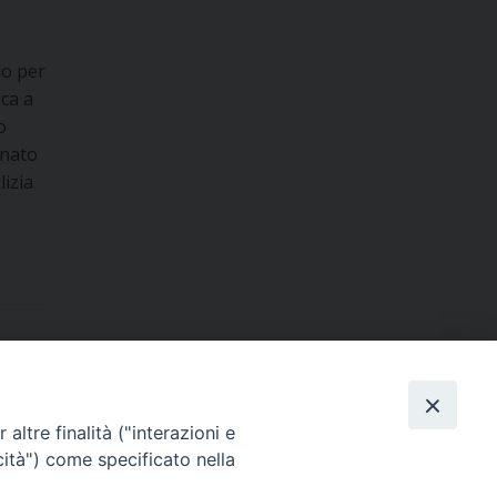
lo per
ica a
o
onato
lizia
Dove siamo
contatti
altre finalità ("interazioni e
cità") come specificato nella