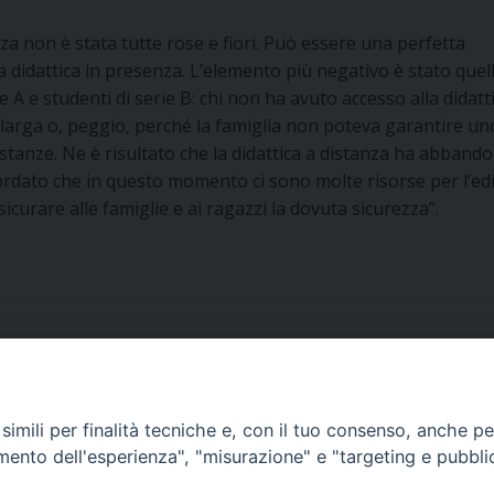
za non è stata tutte rose e fiori. Può essere una perfetta
 didattica in presenza. L’elemento più negativo è stato quel
ie A e studenti di serie B: chi non ha avuto accesso alla didatt
 larga o, peggio, perché la famiglia non poteva garantire un
stanze. Ne è risultato che la didattica a distanza ha abband
ordato che in questo momento ci sono molte risorse per l’edi
icurare alle famiglie e ai ragazzi la dovuta sicurezza”.
imili per finalità tecniche e, con il tuo consenso, anche per 
amento dell'esperienza", "misurazione" e "targeting e pubbli