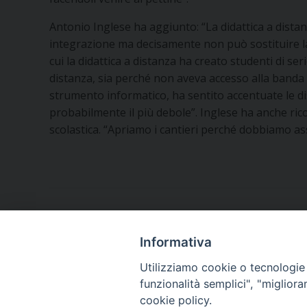
Antonio Inglese ha aggiunto: “La didattica a distan
integrazione ma decisamente non può sostituire la
cui la didattica a distanza ha creato studenti di ser
distanza, sia perché non aveva accesso alla banda
strumento informatico, ha sentito accentuate le di
probabilmente il più debole”. Inglese ha anche ric
scolastica. “Apriamo i cantieri perché dobbiamo ass
Informativa
Utilizziamo cookie o tecnologie s
funzionalità semplici", "miglior
cookie policy.
Piazza Orsini, 27