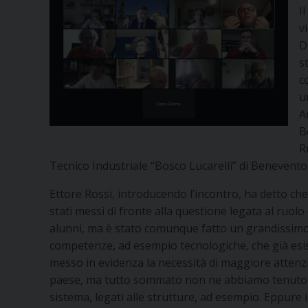
I
v
D
s
c
u
A
B
R
Tecnico Industriale “Bosco Lucarelli” di Benevento
Ettore Rossi, introducendo l’incontro, ha detto ch
stati messi di fronte alla questione legata al ruol
alunni, ma è stato comunque fatto un grandissimo
competenze, ad esempio tecnologiche, che già esi
messo in evidenza la necessità di maggiore attenzio
paese, ma tutto sommato non ne abbiamo tenuto con
sistema, legati alle strutture, ad esempio. Eppure il 