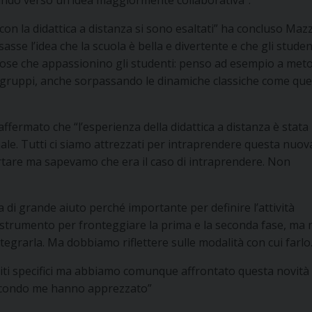
 con la didattica a distanza si sono esaltati” ha concluso Maz
se l’idea che la scuola è bella e divertente e che gli studen
cose che appassionino gli studenti: penso ad esempio a meto
li gruppi, anche sorpassando le dinamiche classiche come que
ermato che “l’esperienza della didattica a distanza è stata
ale. Tutti ci siamo attrezzati per intraprendere questa nuov
tare ma sapevamo che era il caso di intraprendere. Non
 di grande aiuto perché importante per definire l’attività
ido strumento per fronteggiare la prima e la seconda fase, ma
ntegrarla. Ma dobbiamo riflettere sulle modalità con cui farlo
mpiti specifici ma abbiamo comunque affrontato questa novità
secondo me hanno apprezzato”