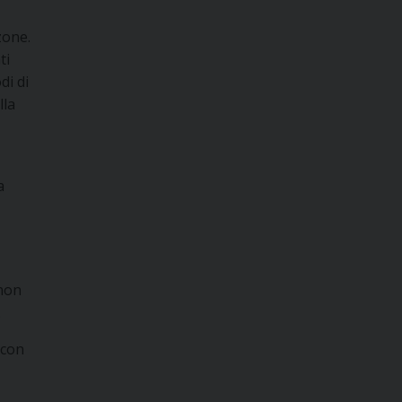
zone.
ti
di di
lla
a
 non
.
 con