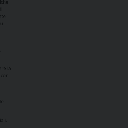
lche
il
ste
iù
,
re la
e con
le
ali,