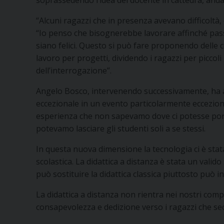
“Alcuni ragazzi che in presenza avevano difficoltà,
“Io penso che bisognerebbe lavorare affinché passas
siano felici. Questo si può fare proponendo delle 
lavoro per progetti, dividendo i ragazzi per picco
dell’interrogazione”.
Angelo Bosco, intervenendo successivamente, ha aff
eccezionale in un evento particolarmente eccezion
esperienza che non sapevamo dove ci potesse por
potevamo lasciare gli studenti soli a se stessi.
In questa nuova dimensione la tecnologia ci è stata
scolastica. La didattica a distanza è stata un val
può sostituire la didattica classica piuttosto può i
La didattica a distanza non rientra nei nostri co
consapevolezza e dedizione verso i ragazzi che 