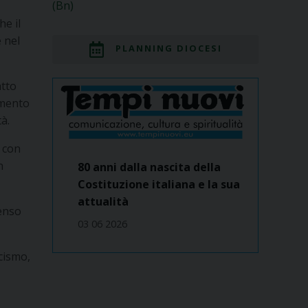
(Bn)
he il
e nel
PLANNING DIOCESI
atto
amento
à.
e con
n
80 anni dalla nascita della
Costituzione italiana e la sua
attualità
penso
03 06 2026
cismo,