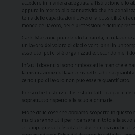
accedere in maniera adeguata all’istruzione e lo abb
oppure in merito alla connettività che ha penalizzat
tema delle capacitazioni ovvero la possibilità di au
mondo del lavoro, delle professioni e dell’impresa”
Carlo Mazzone prendendo la parola, in relazione a
un lavoro del valore di dieci o venti anni in un t
assoluto, poi ci si è organizzati e, secondo me, i d
Infatti i docenti si sono rimboccati le maniche e 
la misurazione del lavoro rispetto ad una quantità 
certo tipo di lavoro non può essere quantificato.
Penso che lo sforzo che è stato fatto da parte del
soprattutto rispetto alla scuola primarie.
Molte delle cose che abbiamo scoperto in questo 
ma ci saranno utili per ripensare in toto alla scu
accompagnerà la fisicità del docente ma anche dov
soprassedendo l’idea del docente in cattedra, and