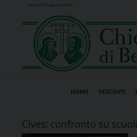
S
venerdì 07 agosto 2026
k
i
p
t
o
c
o
n
t
e
n
HOME
VESCOVO
t
Cives: confronto su scuo