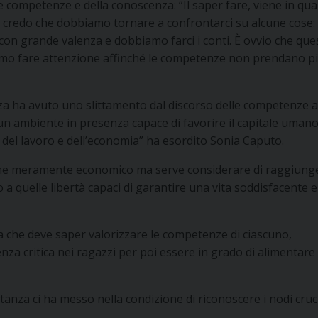
e competenze e della conoscenza: “Il saper fare, viene in qua
 credo che dobbiamo tornare a confrontarci su alcune cose: 
on grande valenza e dobbiamo farci i conti. È ovvio che que
o fare attenzione affinché le competenze non prendano p
nza ha avuto uno slittamento dal discorso delle competenze a
un ambiente in presenza capace di favorire il capitale umano
el lavoro e dell’economia” ha esordito Sonia Caputo.
me meramente economico ma serve considerare di raggiunge
a quelle libertà capaci di garantire una vita soddisfacente 
la che deve saper valorizzare le competenze di ciascuno,
za critica nei ragazzi per poi essere in grado di alimentare 
anza ci ha messo nella condizione di riconoscere i nodi cruci