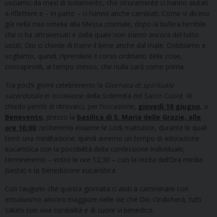
usciamo da mesi di isolamento, che sicuramente ci hanno aiutati
a riflettere e – in parte – ci hanno anche cambiati. Come vi dicevo
già nella mia omelia alla Messa crismale, dopo la bufera terribile
che ci ha attraversati e dalla quale non siamo ancora del tutto
usciti, Dio ci chiede di trarre il bene anche dal male. Dobbiamo e
vogliamo, quindi, riprendere il corso ordinario delle cose,
consapevoli, al tempo stesso, che nulla sarà come prima.
Tra pochi giorni celebreremo la
Giornata
di spirituale
sacerdotale
in occasione della Solennità del Sacro Cuore. Vi
chiedo perciò di ritrovarci, per l’occasione,
giovedì 18 giugno
, a
Benevento
, presso la
basilica di
S. Maria delle Grazie, alle
ore 10,00
: reciteremo insieme le Lodi mattutine, durante le quali
terrò una meditazione; quindi avremo un tempo di adorazione
eucaristica con la possibilità della confessione individuale;
termineremo – entro le ore 12,30 – con la recita dell’Ora media
(sesta) e la Benedizione eucaristica.
Con l’augurio che questa giornata ci aiuti a camminare con
entusiasmo ancora maggiore nelle vie che Dio c’indicherà, tutti
saluto con viva cordialità e di cuore vi benedico.