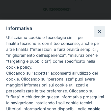
CF: 92000550621
Informativa
Utilizziamo cookie o tecnologie simili per
finalità tecniche e, con il tuo consenso, anche per
altre finalità ("interazioni e funzionalità semplici",
Dove siamo
"miglioramento dell'esperienza", "misurazione" e
contatti
"targeting e pubblicità") come specificato nella
cookie policy.
Cliccando su "accetta" acconsenti all'utilizzo dei
cookie. Cliccando su "personalizza" puoi avere
Area riservata
maggiori informazioni sui cookie utilizzati e
personalizzare le tue preferenze. Cliccando su
"rifiuta" o chiudendo questa informativa proseguirai
la navigazione installando i soli cookie tecnici.
© Copyright 2017
Ulteriori informazioni sono disponibili nella
cookie
Preferenze Cookie