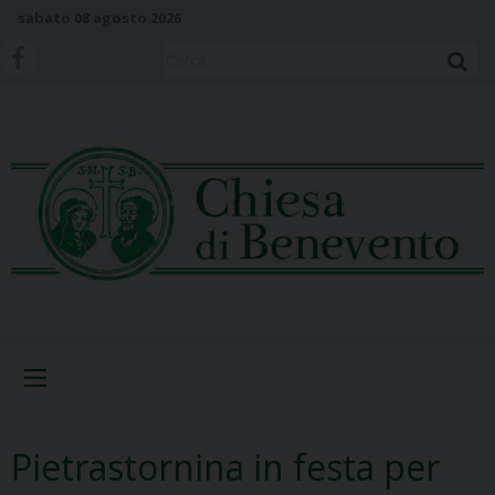
S
sabato 08 agosto 2026
k
i
Cerca
p
t
o
c
o
n
t
e
n
t
Menu
Pietrastornina in festa per