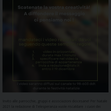
Invito alle parrocchie, gruppi e associazioni diocesane! Per Natale
2021 la redazione di Telesperanza vuole riscaldare i cuori dei