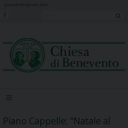
S
giovedì 06 agosto 2026
k
i
Cerca
p
t
o
c
o
n
t
e
n
t
Menu
Piano Cappelle: “Natale al