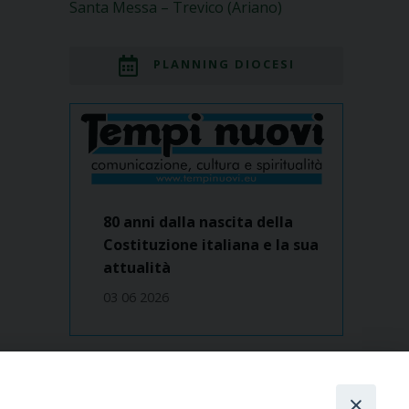
Santa Messa – Trevico (Ariano)
PLANNING DIOCESI
80 anni dalla nascita della
Costituzione italiana e la sua
attualità
03 06 2026
Dove siamo
contatti