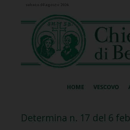
S
sabato 08 agosto 2026
k
i
p
t
o
c
o
n
t
e
n
HOME
VESCOVO
t
Determina n. 17 del 6 fe