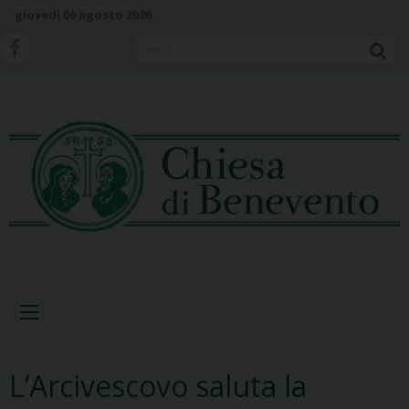
S
giovedì 06 agosto 2026
k
i
Cerca
p
t
o
c
o
n
t
e
n
t
Menu
L’Arcivescovo saluta la