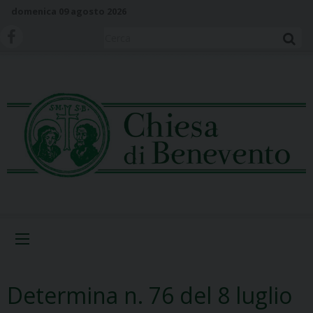
S
domenica 09 agosto 2026
k
i
Cerca
p
t
o
c
o
n
t
e
n
t
Menu
Determina n. 76 del 8 luglio