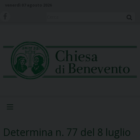
S
venerdì 07 agosto 2026
k
i
Cerca
p
t
o
c
o
n
t
e
n
t
Menu
Determina n. 77 del 8 luglio