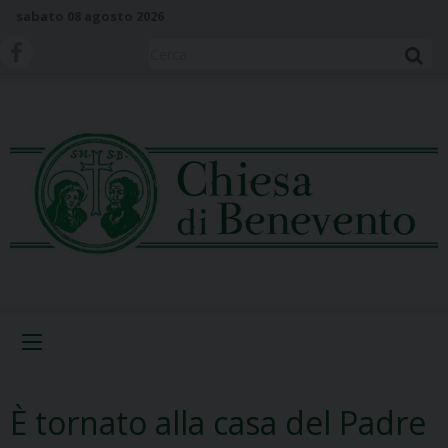
S
sabato 08 agosto 2026
k
i
Cerca
p
t
o
c
o
n
t
e
n
t
Menu
È tornato alla casa del Padre