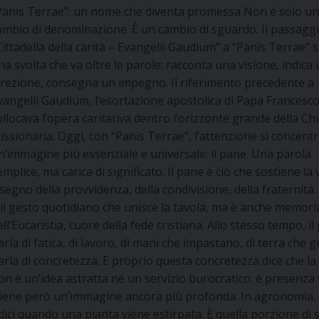
Panis Terrae”: un nome che diventa promessa Non è solo u
ambio di denominazione. È un cambio di sguardo. Il passagg
Cittadella della carità – Evangelii Gaudium” a “Panis Terrae”
na svolta che va oltre le parole: racconta una visione, indica
irezione, consegna un impegno. Il riferimento precedente a
vangelii Gaudium, l’esortazione apostolica di Papa Francesco
ollocava l’opera caritativa dentro l’orizzonte grande della Ch
issionaria. Oggi, con “Panis Terrae”, l’attenzione si concent
n’immagine più essenziale e universale: il pane. Una parola
emplice, ma carica di significato. Il pane è ciò che sostiene la v
l segno della provvidenza, della condivisione, della fraternità.
 il gesto quotidiano che unisce la tavola, ma è anche memori
ell’Eucaristia, cuore della fede cristiana. Allo stesso tempo, i
arla di fatica, di lavoro, di mani che impastano, di terra che 
arla di concretezza. E proprio questa concretezza dice che la 
on è un’idea astratta né un servizio burocratico: è presenza 
ntiene però un’immagine ancora più profonda. In agronomia, 
radici quando una pianta viene estirpata. È quella porzione di 