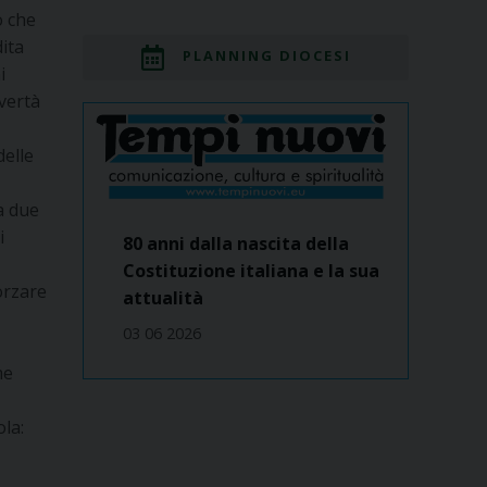
ò che
ita
PLANNING DIOCESI
i
overtà
delle
a due
i
80 anni dalla nascita della
Costituzione italiana e la sua
forzare
attualità
03 06 2026
me
la: