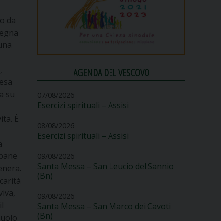
n
io da
 segna
 una
,
AGENDA DEL VESCOVO
iesa
ra su
07/08/2026
Esercizi spirituali – Assisi
ita. È
08/08/2026
Esercizi spirituali – Assisi
a
l pane
09/08/2026
Santa Messa – San Leucio del Sannio
genera.
(Bn)
carità
viva,
09/08/2026
il
Santa Messa – San Marco dei Cavoti
(Bn)
suolo