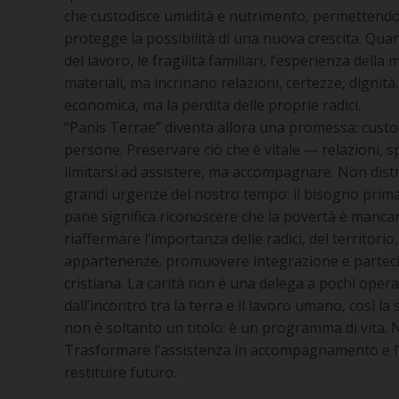
che custodisce umidità e nutrimento, permettendo a
protegge la possibilità di una nuova crescita. Qu
del lavoro, le fragilità familiari, l’esperienza dell
materiali, ma incrinano relazioni, certezze, dignit
economica, ma la perdita delle proprie radici.
“Panis Terrae” diventa allora una promessa: custodi
persone. Preservare ciò che è vitale — relazioni, 
limitarsi ad assistere, ma accompagnare. Non distr
grandi urgenze del nostro tempo: il bisogno primar
pane significa riconoscere che la povertà è mancanza
riaffermare l’importanza delle radici, del territorio
appartenenze, promuovere integrazione e partecipa
cristiana. La carità non è una delega a pochi oper
dall’incontro tra la terra e il lavoro umano, così
non è soltanto un titolo: è un programma di vita. Nu
Trasformare l’assistenza in accompagnamento e l’a
restituire futuro.