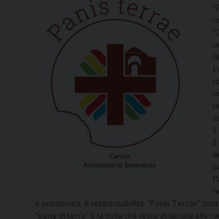
“
c
“
u
d
E
c
m
u
s
i
È
d
p
P
n
è prossimità, è responsabilità. “Panis Terrae” co
“pane di terra” è la zolla che resta attaccata alle 