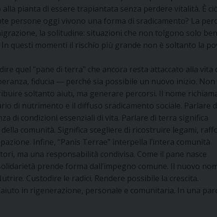
lla pianta di essere trapiantata senza perdere vitalità. È ci
ante persone oggi vivono una forma di sradicamento? La perd
a migrazione, la solitudine: situazioni che non tolgono solo ben
à. In questi momenti il rischio più grande non è soltanto la p
re quel “pane di terra” che ancora resta attaccato alla vita 
speranza, fiducia — perché sia possibile un nuovo inizio. Non
ibuire soltanto aiuti, ma generare percorsi. Il nome richiam
io di nutrimento e il diffuso sradicamento sociale. Parlare d
 di condizioni essenziali di vita. Parlare di terra significa
, della comunità. Significa scegliere di ricostruire legami, raf
zione. Infine, “Panis Terrae” interpella l’intera comunità
atori, ma una responsabilità condivisa. Come il pane nasce
 la solidarietà prende forma dall’impegno comune. Il nuovo no
trire. Custodire le radici. Rendere possibile la crescita.
iuto in rigenerazione, personale e comunitaria. In una paro