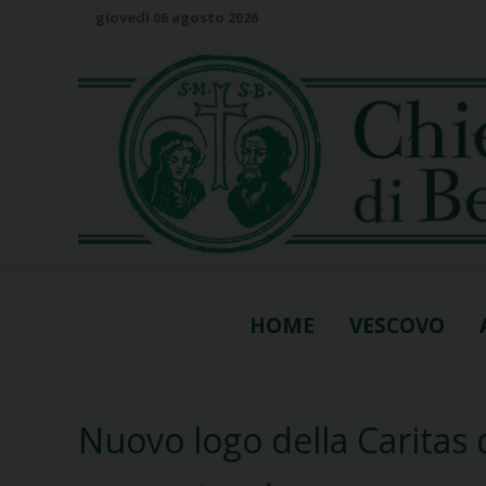
S
giovedì 06 agosto 2026
k
i
p
t
o
c
o
n
t
e
n
HOME
VESCOVO
t
Nuovo logo della Caritas