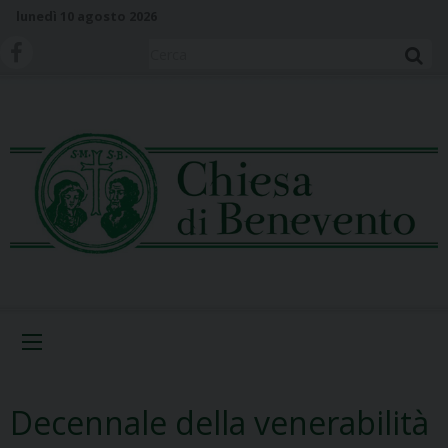
S
lunedì 10 agosto 2026
k
i
Cerca
p
t
o
c
o
n
t
e
n
t
Menu
Decennale della venerabilità