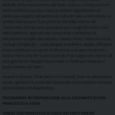
dedicate al francescanesimo dal titolo:
Letture e interpretazioni
dell’eredità francescana
. Ciascun relatore approfondirà un
particolare aspetto del patrimonio culturale nato e tramandato in
ambito francescano. È un percorso che dalla matrice del
Testamento di Francesco, passando per i luoghi filosofici e fisici
della tradizione, approda alle conoscenze scientifiche ed
erboristiche recepite dal passato. I relatori Mons. Felice Accrocca,
Pierluigi Campidoglio, Lucia Gangale e Andreina Laudati offriranno
il loro contributo con spunti di riflessione e di approfondimento.
Sarà la Parrocchia del Sacro Cuore dei Frati Cappuccini, invece, ad
accogliere le tre famiglie francescane e i fedeli per celebrare il
beato transito del Santo.
Venerdì 4 ottobre, i Frati Minori Conventuali, dopo la celebrazione
serale, apriranno le porte del chiostro per vivere insieme momenti
di convivialità e di divertimento.
PROGRAMMA IN PREPARAZIONE ALLA SOLENNITÀ DI SAN
FRANCESCO DI ASSISI
CHIESA SAN FRANCESCO DI ASSISI DEI FRATI MINORI