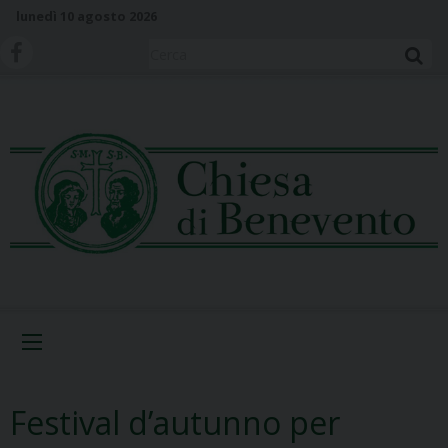
S
lunedì 10 agosto 2026
k
i
Cerca
p
t
o
c
o
n
t
e
n
t
Menu
Festival d’autunno per