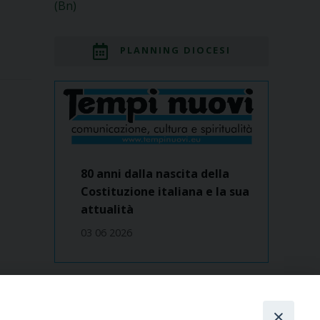
(Bn)
PLANNING DIOCESI
80 anni dalla nascita della
Costituzione italiana e la sua
attualità
03 06 2026
Dove siamo
contatti