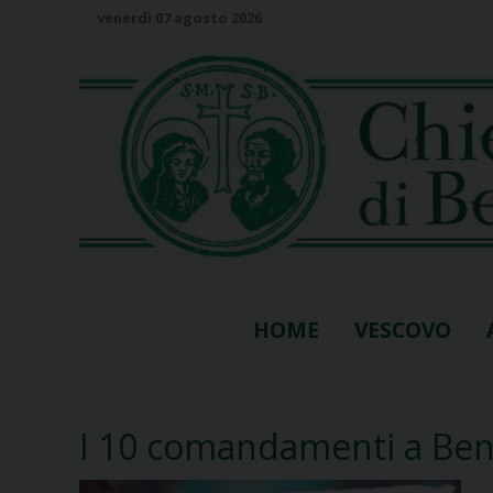
S
venerdì 07 agosto 2026
k
i
p
t
o
c
o
n
t
e
n
HOME
VESCOVO
t
I 10 comandamenti a Ben