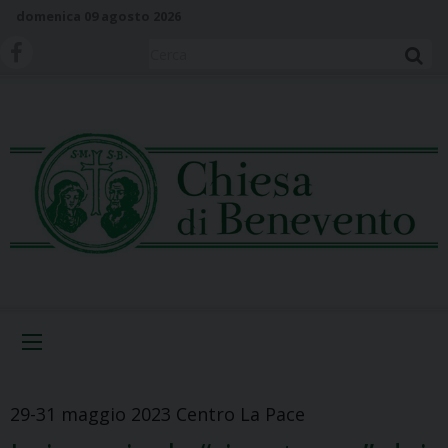
S
domenica 09 agosto 2026
k
i
Cerca
p
t
o
c
o
n
t
e
n
t
Menu
29-31 maggio 2023 Centro La Pace