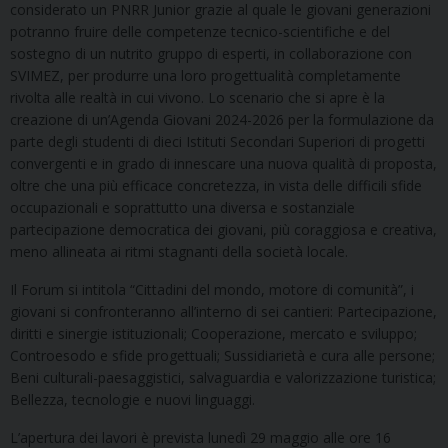
considerato un PNRR Junior grazie al quale le giovani generazioni
potranno fruire delle competenze tecnico-scientifiche e del
sostegno di un nutrito gruppo di esperti, in collaborazione con
SVIMEZ, per produrre una loro progettualità completamente
rivolta alle realtà in cui vivono. Lo scenario che si apre è la
creazione di un’Agenda Giovani 2024-2026 per la formulazione da
parte degli studenti di dieci Istituti Secondari Superiori di progetti
convergenti e in grado di innescare una nuova qualità di proposta,
oltre che una più efficace concretezza, in vista delle difficili sfide
occupazionali e soprattutto una diversa e sostanziale
partecipazione democratica dei giovani, più coraggiosa e creativa,
meno allineata ai ritmi stagnanti della società locale.
Il Forum si intitola “Cittadini del mondo, motore di comunità”, i
giovani si confronteranno all’interno di sei cantieri: Partecipazione,
diritti e sinergie istituzionali; Cooperazione, mercato e sviluppo;
Controesodo e sfide progettuali; Sussidiarietà e cura alle persone;
Beni culturali-paesaggistici, salvaguardia e valorizzazione turistica;
Bellezza, tecnologie e nuovi linguaggi.
L’apertura dei lavori è prevista lunedì 29 maggio alle ore 16