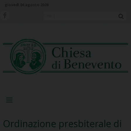
S
giovedì 06 agosto 2026
k
i
Cerca
p
t
o
c
o
n
t
e
n
t
Menu
Ordinazione presbiterale di