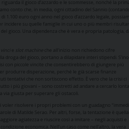
to riguarda il gioco d’azzardo e le scommesse, nonché la prim
niamo conto che, in media, ogni cittadino del Sannio (contand
iù di 1.100 euro ogni anno nel gioco d’azzardo legale, possia
 incidere su quelle famiglie in cui uno o più membri risulta
 del gioco. Una dipendenza che è vera e propria patologia, d
 vinci
e
slot machine
che all’inizio non richiedono cifre
lla droga del gioco, portano a dilapidare interi stipendi. S’in
isi con piccole vincite che consentirebbero di giungere più
per produrre disperazione, perché le già scarse finanze
i tentativi che non sortiscono effetto. È vero che la crisi ci
tutto i più giovani – sono costretti ad andare a cercarlo lont
a via giusta per superare gli ostacoli.
la di voler risolvere i propri problemi con un guadagno “immed
ole di Matilde Serao. Per altri, forse, la tentazione è quella
aggiore agiatezza e riuscire così a imitare – negli acquisti e
 condizione economica. Nell’un caso come nell’altro, la vera