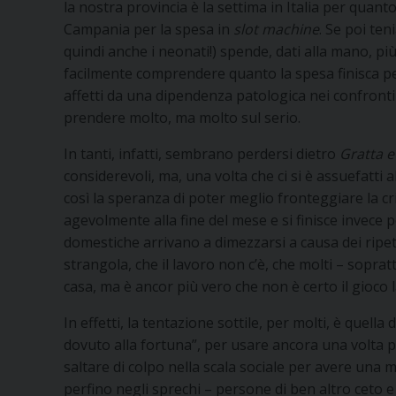
la nostra provincia è la settima in Italia per quan
Campania per la spesa in
slot machine
. Se poi te
quindi anche i neonati!) spende, dati alla mano, p
facilmente comprendere quanto la spesa finisca per
affetti da una dipendenza patologica nei confronti
prendere molto, ma molto sul serio.
In tanti, infatti, sembrano perdersi dietro
Gratta e
considerevoli, ma, una volta che ci si è assuefatti a
così la speranza di poter meglio fronteggiare la cr
agevolmente alla fine del mese e si finisce invece 
domestiche arrivano a dimezzarsi a causa dei ripetut
strangola, che il lavoro non c’è, che molti – soprat
casa, ma è ancor più vero che non è certo il gioco l
In effetti, la tentazione sottile, per molti, è quel
dovuto alla fortuna”, per usare ancora una volta par
saltare di colpo nella scala sociale per avere una m
perfino negli sprechi – persone di ben altro ceto e