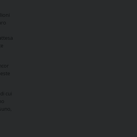
lioni
aro
attesa
te
ncor
ueste
di cui
no
ssuno,