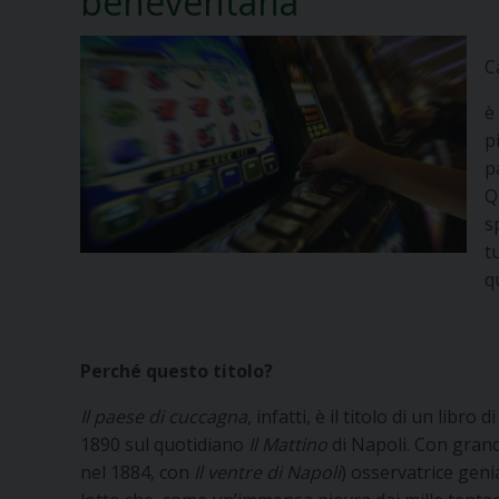
beneventana
C
è
p
p
Q
s
t
q
Perché questo titolo?
Il paese di cuccagna
, infatti, è il titolo di un lib
1890 sul quotidiano
Il Mattino
di Napoli. Con grand
nel 1884, con
Il ventre di Napoli
) osservatrice gen