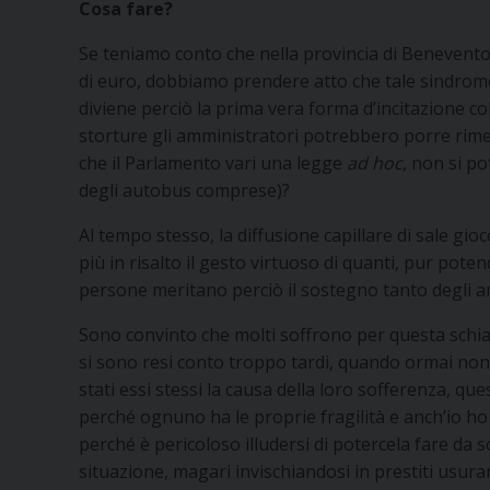
Cosa fare?
Se teniamo conto che nella provincia di Benevento i
di euro, dobbiamo prendere atto che tale sindrome 
diviene perciò la prima vera forma d’incitazione c
storture gli amministratori potrebbero porre rimed
che il Parlamento vari una legge
ad hoc
, non si po
degli autobus comprese)?
Al tempo stesso, la diffusione capillare di sale gioc
più in risalto il gesto virtuoso di quanti, pur poten
persone meritano perciò il sostegno tanto degli am
Sono convinto che molti soffrono per questa schiav
si sono resi conto troppo tardi, quando ormai no
stati essi stessi la causa della loro sofferenza, q
perché ognuno ha le proprie fragilità e anch’io ho l
perché è pericoloso illudersi di potercela fare da s
situazione, magari invischiandosi in prestiti usur