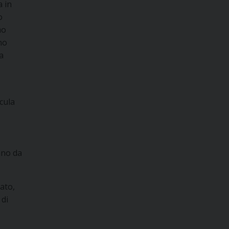
a in
o
mo
no
a
ocula
ano da
iato,
 di