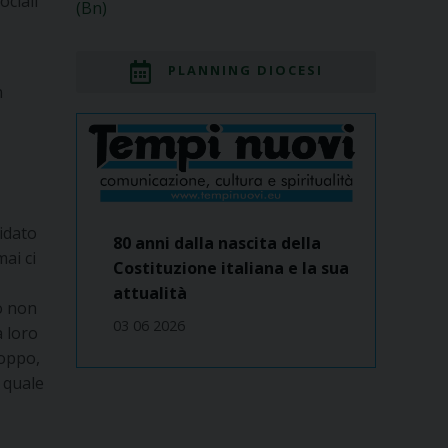
ociali
(Bn)
PLANNING DIOCESI
n
uidato
80 anni dalla nascita della
mai ci
Costituzione italiana e la sua
attualità
o non
03 06 2026
a loro
roppo,
l quale