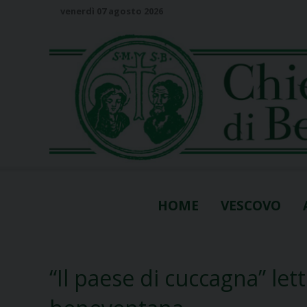
S
venerdì 07 agosto 2026
k
i
p
t
o
c
o
n
t
e
n
HOME
VESCOVO
t
“Il paese di cuccagna” lett