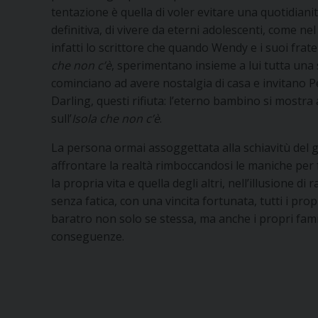
tentazione è quella di voler evitare una quotidianit
definitiva, di vivere da eterni adolescenti, come n
infatti lo scrittore che quando Wendy e i suoi frat
che non c’è
, sperimentano insieme a lui tutta una
cominciano ad avere nostalgia di casa e invitano P
Darling, questi rifiuta: l’eterno bambino si most
sull’
Isola che non c’è
.
La persona ormai assoggettata alla schiavitù del gi
affrontare la realtà rimboccandosi le maniche per 
la propria vita e quella degli altri, nell’illusione d
senza fatica, con una vincita fortunata, tutti i prop
baratro non solo se stessa, ma anche i propri famil
conseguenze.