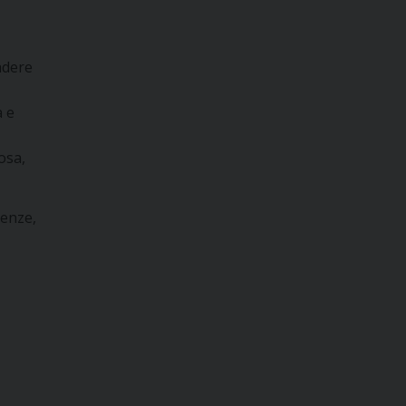
cadere
a e
osa,
tenze,