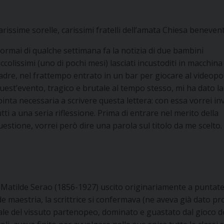
arissime sorelle, carissimi fratelli dell’amata Chiesa beneven
 ormai di qualche settimana fa la notizia di due bambini
iccolissimi (uno di pochi mesi) lasciati incustoditi in macchina
adre, nel frattempo entrato in un bar per giocare al videopo
uest’evento, tragico e brutale al tempo stesso, mi ha dato la
pinta necessaria a scrivere questa lettera: con essa vorrei in
utti a una seria riflessione. Prima di entrare nel merito della
uestione, vorrei però dire una parola sul titolo da me scelto.
ro di Matilde Serao (1856-1927) uscito originariamente a puntate
e maestria, la scrittrice si confermava (ne aveva già dato pr
iale del vissuto partenopeo, dominato e guastato dal gioco d