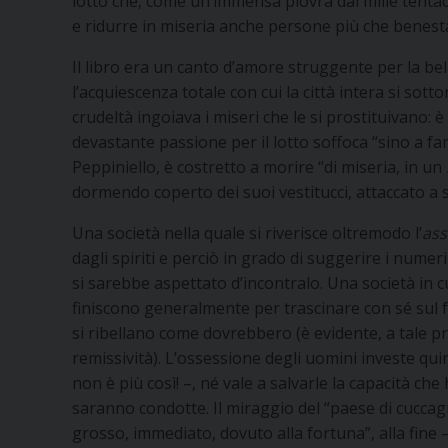
lotto che, come un’immensa piovra dai mille tentacol
e ridurre in miseria anche persone più che benesta
Il libro era un canto d’amore struggente per la bel
l’acquiescenza totale con cui la città intera si so
crudeltà ingoiava i miseri che le si prostituivano: è
devastante passione per il lotto soffoca “sino a fargl
Peppiniello, è costretto a morire “di miseria, in un
dormendo coperto dei suoi vestitucci, attaccato a 
Una società nella quale si riverisce oltremodo l’
ass
dagli spiriti e perciò in grado di suggerire i numer
si sarebbe aspettato d’incontralo. Una società in cui
finiscono generalmente per trascinare con sé sul f
si ribellano come dovrebbero (è evidente, a tale pr
remissività). L’ossessione degli uomini investe qu
non è più così! –, né vale a salvarle la capacità ch
saranno condotte. Il miraggio del “paese di cuccag
grosso, immediato, dovuto alla fortuna”, alla fine –