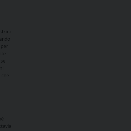
ostrino
iando
ò per
nte
sse
ni
, che
né
ttavia