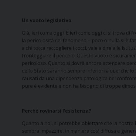
Un vuoto legislativo
Già, ieri come oggi. E ieri come oggi ci si trova di
la pericolosità del fenomeno – poco o nulla si è fat
a chi tocca raccogliere i cocci, vale a dire alle isti
fronteggiare il pericolo. Questo vuoto è sicurame
pericoloso. Quanto si dovrà ancora attendere perch
dello Stato saranno sempre inferiori a quel che lo
causati da una dipendenza patologica nei confront
pure è evidente e non ha bisogno di troppe dimos
Perché rovinarsi l’esistenza?
Quanto a noi, si potrebbe obiettare che la nostra
sembra impazzire, in maniera così diffusa e generali