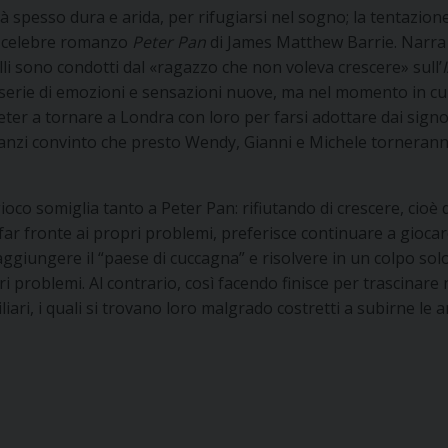
à spesso dura e arida, per rifugiarsi nel sogno; la tentazione
el celebre romanzo
Peter Pan
di James Matthew Barrie. Narra
elli sono condotti dal «ragazzo che non voleva crescere» sull’
 serie di emozioni e sensazioni nuove, ma nel momento in cu
eter a tornare a Londra con loro per farsi adottare dai signo
ra anzi convinto che presto Wendy, Gianni e Michele torneran
oco somiglia tanto a Peter Pan: rifiutando di crescere, cioè d
far fronte ai propri problemi, preferisce continuare a gioca
i raggiungere il “paese di cuccagna” e risolvere in un colpo sol
ri problemi. Al contrario, così facendo finisce per trascinare 
iari, i quali si trovano loro malgrado costretti a subirne le 