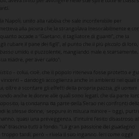
i, aveva finito per avvolgere nelle sue spire tutte le classi s
nti.
la Napoli, unito alla rabbia che sale incontenibile per
ttometteva alla piovra che la strangolava inesorabilmente e co
 quanto accade a “Gaetano, il tagliatore di guanti”, che la
i rubare il pane dei figli”, al punto che il più piccolo di loro,
basso
umido e puzzolente, mangiando male e scarsamente,
sua madre, per aver caldo”.
istito
– colui, cioè, che il popolo riteneva fosse protetto e g
i vincenti – dandogli accoglienza anche in ambienti nei quali 
, oltre a scontare gli effetti della propria pazzia, gli uomini
ondo anche le donne alle quali sono legati, che da parte lor
oposito, la condanna da parte della Serao nei confronti dell
indi le stesse donne, seppure in misura minore – oggi, purt
e hanno, quasi una preveggenza, d’intuire l’esito disastroso a
na” trascina tutti a fondo. “La gran passione del guadagno
 troppo tardi, però – rivela il suo inganno. Ieri come oggi!