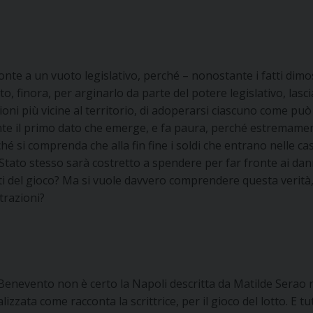
 fronte a un vuoto legislativo, perché – nonostante i fatti dim
to, finora, per arginarlo da parte del potere legislativo, lasc
tuzioni più vicine al territorio, di adoperarsi ciascuno come pu
nte il primo dato che emerge, e fa paura, perché estremame
é si comprenda che alla fin fine i soldi che entrano nelle ca
 Stato stesso sarà costretto a spendere per far fronte ai dan
i del gioco? Ma si vuole davvero comprendere questa verità
trazioni?
 Benevento non è certo la Napoli descritta da Matilde Serao 
zzata come racconta la scrittrice, per il gioco del lotto. E tu