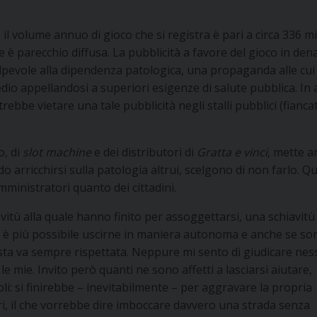
l volume annuo di gioco che si registra è pari a circa 336 mi
è parecchio diffusa. La pubblicità a favore del gioco in den
olpevole alla dipendenza patologica, una propaganda alle cui
io appellandosi a superiori esigenze di salute pubblica. In 
trebbe vietare una tale pubblicità negli stalli pubblici (fianca
o, di
slot machine
e dei distributori di
Gratta e vinci
, mette a
do arricchirsi sulla patologia altrui, scelgono di non farlo. Q
ministratori quanto dei cittadini.
itù alla quale hanno finito per assoggettarsi, una schiavitù 
n è più possibile uscirne in maniera autonoma e anche se so
uesta va sempre rispettata. Neppure mi sento di giudicare ne
e mie. Invito però quanti ne sono affetti a lasciarsi aiutare,
oli: si finirebbe – inevitabilmente – per aggravare la propria
ari, il che vorrebbe dire imboccare davvero una strada senza