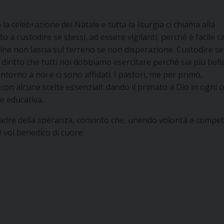
a celebrazione del Natale e tutta la liturgia ci chiama alla
ito a custodire se stessi, ad essere vigilanti, perché è facile 
 fine non lascia sul terreno se non disperazione. Custodire se
iritto che tutti noi dobbiamo esercitare perché sia più bell
intorno a noi e ci sono affidati. I pastori, me per primo,
con alcune scelte essenziali: dando il primato a Dio in ogni c
e educativa.
madre della speranza, convinto che, unendo volontà e compe
i voi benedico di cuore.