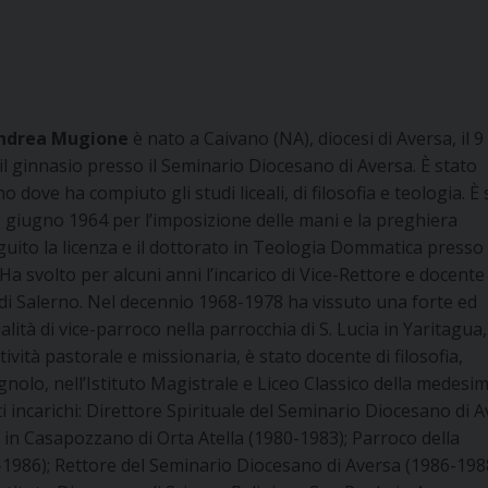
ndrea Mugione
è nato a Caivano (NA), diocesi di Aversa, il 9
l ginnasio presso il Seminario Diocesano di Aversa. È stato
 dove ha compiuto gli studi liceali, di filosofia e teologia. È 
8 giugno 1964 per l’imposizione delle mani e la preghiera
uito la licenza e il dottorato in Teologia Dommatica presso 
 Ha svolto per alcuni anni l’incarico di Vice-Rettore e docente 
e di Salerno. Nel decennio 1968-1978 ha vissuto una forte ed
lità di vice-parroco nella parrocchia di S. Lucia in Yaritagua
tività pastorale e missionaria, è stato docente di filosofia,
pagnolo, nell’Istituto Magistrale e Liceo Classico della medesi
ti incarichi: Direttore Spirituale del Seminario Diocesano di 
 in Casapozzano di Orta Atella (1980-1983); Parroco della
1986); Rettore del Seminario Diocesano di Aversa (1986-1988