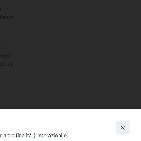
el
l Santo
1
si il
ana di
Dove siamo
contatti
altre finalità ("interazioni e