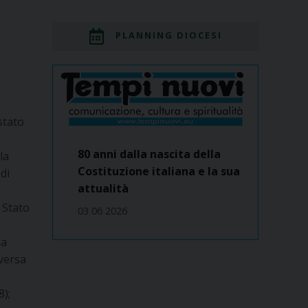
PLANNING DIOCESI
stato
80 anni dalla nascita della
la
Costituzione italiana e la sua
di
attualità
, Stato
03 06 2026
ma
Aversa
);