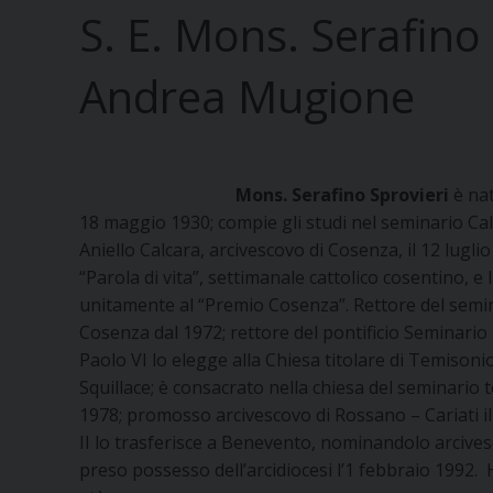
S. E. Mons. Serafino 
Andrea Mugione
Mons. Serafino Sprovieri
è na
18 maggio 1930; compie gli studi nel seminario Cal
Aniello Calcara, arcivescovo di Cosenza, il 12 lugli
“Parola di vita”, settimanale cattolico cosentino, e l
unitamente al “Premio Cosenza”. Rettore del semin
Cosenza dal 1972; rettore del pontificio Seminario 
Paolo VI lo elegge alla Chiesa titolare di Temisoni
Squillace; è consacrato nella chiesa del seminario 
1978; promosso arcivescovo di Rossano – Cariati il
II lo trasferisce a Benevento, nominandolo arcivesc
preso possesso dell’arcidiocesi l’1 febbraio 1992. H