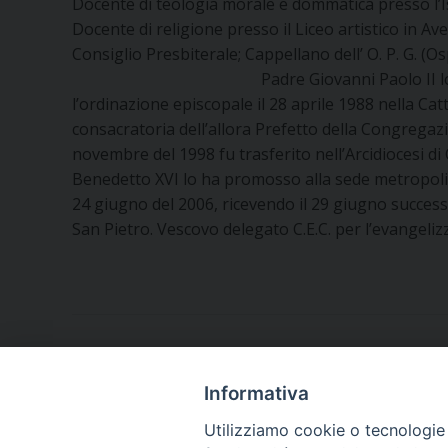
Docente di teologia morale e dommatica presso l’Is
Docente di religione presso il Liceo artistico in A
Consiglio Presbiterale; Cappellano dell’ O. P. G. (O
Padre Giovanni Paolo II l
l’ordinazione episcopale il 28 aprile 1988 nella Cat
consacratoria dell’allora Prefetto della Congregaz
novembre del 1998 fu trasferito nell’Arcidiocesi di
Benedetto XVI lo ha promosso alla sede metropolit
24 giugno del 2006, ricevendo il 29 giugno successi
San Pietro. Vescovo delegato C.E.C. per l’evangeliz
Informativa
Utilizziamo cookie o tecnologie s