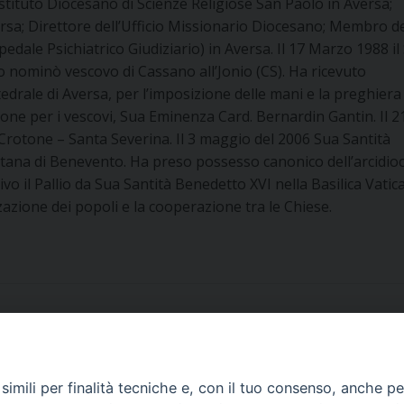
tituto Diocesano di Scienze Religiose San Paolo in Aversa;
versa; Direttore dell’Ufficio Missionario Diocesano; Membro d
spedale Psichiatrico Giudiziario) in Aversa. Il 17 Marzo 1988 i
o nominò vescovo di Cassano all’Jonio (CS).
Ha ricevuto
tedrale di Aversa, per l’imposizione delle mani e la preghiera
ione per i vescovi, Sua Eminenza Card. Bernardin Gantin. Il 2
 Crotone – Santa Severina. Il 3 maggio del 2006 Sua Santità
ana di Benevento. Ha preso possesso canonico dell’arcidioce
vo il Pallio da Sua Santità Benedetto XVI nella Basilica Vatic
zazione dei popoli e la cooperazione tra le Chiese.
imili per finalità tecniche e, con il tuo consenso, anche per 