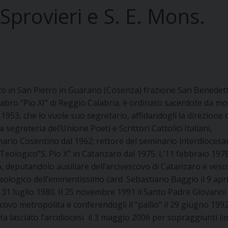
Sprovieri e S. E. Mons.
to in San Pietro in Guarano (Cosenza) frazione San Benedetto
abro “Pio XI” di Reggio Calabria; è ordinato sacerdote da mo
o 1953, che lo vuole suo segretario, affidandogli la direzione d
a segreteria del’Unione Poeti e Scrittori Cattolici Italiani,
ario Cosentino dal 1962; rettore del seminario interdiocesa
Teologico”S. Pio X” in Catanzaro dal 1975. L’11 febbraio 1978
o, deputandolo ausiliare dell’arcivescovo di Catanzaro e vesc
teologico dell’eminentissimo card. Sebastiano Baggio il 9 apri
 31 luglio 1980. Il 25 novembre 1991 il Santo Padre Giovanni
ovo metropolita e conferendogli il “pallio” il 29 giugno 199
a lasciato l’arcidiocesi il 3 maggio 2006 per sopraggiunti lim