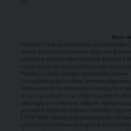
età.
Mons. A
novembre 1940. Ha frequentato la scuola media e i
alunno del Pontificio Seminario Regionale di Salerno
ordinato presbitero nella Cattedrale di Aversa il 2
consacratoria del vescovo Antonio Cece. Ha conseg
Pontificia Facoltà Teologica dell’Italia Meridionale.
Storia dell’Arte nel Pontificio Seminario Regional
incisiva esperienza missionaria in Venezuela, in qua
di Yaracuy e diocesi di San Felipe. Unitamente all’at
psicologia, storia dell’arte, religione, inglese e s
parrocchia. Rientrato in diocesi ha svolto i seguen
( 1978-1982); Parroco della parrocchia San Michele
parrocchia San Michele Arcangelo in Aversa (1983-