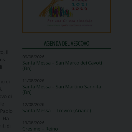
AGENDA DEL VESCOVO
, il
09/08/2026
ns.
Santa Messa – San Marco dei Cavoti
i
(Bn)
11/08/2026
no di
Santa Messa – San Martino Sannita
,
(Bn)
ovo di
le
12/08/2026
Santa Messa – Trevico (Ariano)
 Paolo
2. Ha
13/08/2026
iti di
Cresime – Reino