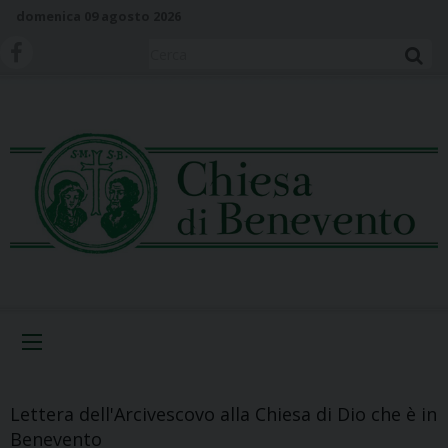
S
domenica 09 agosto 2026
k
i
Cerca
p
t
o
c
o
n
t
e
n
t
Menu
Lettera dell'Arcivescovo alla Chiesa di Dio che è in
Benevento