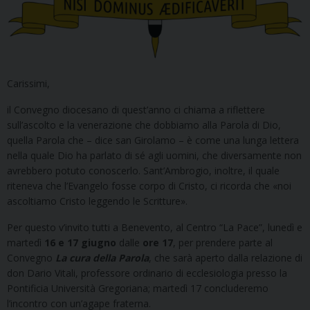
Carissimi,
il Convegno diocesano di quest’anno ci chiama a riflettere
sull’ascolto e la venerazione che dobbiamo alla Parola di Dio,
quella Parola che – dice san Girolamo – è come una lunga lettera
nella quale Dio ha parlato di sé agli uomini, che diversamente non
avrebbero potuto conoscerlo. Sant’Ambrogio, inoltre, il quale
riteneva che l’Evangelo fosse corpo di Cristo, ci ricorda che «noi
ascoltiamo Cristo leggendo le Scritture».
Per questo v’invito tutti a Benevento, al Centro “La Pace”, lunedì e
martedì
16 e 17 giugno
dalle
ore 17
, per prendere parte al
Convegno
La cura della Parola
, che sarà aperto dalla relazione di
don Dario Vitali, professore ordinario di ecclesiologia presso la
Pontificia Università Gregoriana; martedì 17 concluderemo
l’incontro con un’agape fraterna.