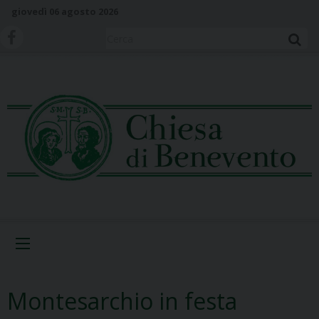
S
giovedì 06 agosto 2026
k
i
Cerca
p
t
o
c
o
n
t
e
n
t
Menu
Montesarchio in festa