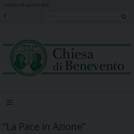
S
sabato 08 agosto 2026
k
i
Cerca
p
t
o
c
o
n
t
e
n
t
Menu
“La Pace in Azione”