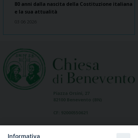
80 anni dalla nascita della Costituzione italiana
e la sua attualità
03 06 2026
Piazza Orsini, 27
82100 Benevento (BN)
CF: 92000550621
Informativa