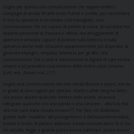
Sogno per questo una comunicazione che sappia renderci
compagni di strada di tanti nostri fratelli e sorelle, per riaccendere
in loro la speranza in un tempo così travagliato. Una
comunicazione che sia capace di parlare al cuore, di suscitare non
reazioni passionali di chiusura e rabbia, ma atteggiamenti di
apertura e amicizia; capace di puntare sulla bellezza e sulla
speranza anche nelle situazioni apparentemente più disperate; di
generare impegno, empatia, interesse per gli altri. Una
comunicazione che ci aiuti a «riconoscere la dignità di ogni essere
umano e [a] prenderci cura insieme della nostra casa comune»
(Lett. enc.
Dilexit nos
, 217).
Sogno una comunicazione che non venda illusioni o paure, ma sia
in grado di dare ragioni per sperare. Martin Luther King ha detto:
«Se posso aiutare qualcuno mentre vado avanti, se posso
rallegrare qualcuno con una parola o una canzone… allora la mia
[3]
vita non sarà stata vissuta invano»
. Per fare ciò dobbiamo
guarire dalle “malattie” del protagonismo e dell’autoreferenzialità,
evitare il rischio di parlarci addosso: il buon comunicatore fa sì che
chi ascolta, legge o guarda possa essere partecipe, possa essere