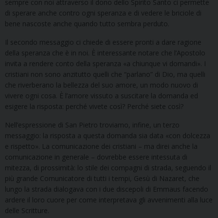
sempre con noi attraverso il dono dello Spirito Santo ci permette
di sperare anche contro ogni speranza e di vedere le briciole di
bene nascoste anche quando tutto sembra perduto.
Il secondo messaggio ci chiede di essere pronti a dare ragione
della speranza che è in noi. È interessante notare che l’Apostolo
invita a rendere conto della speranza «a chiunque vi domandi». I
cristiani non sono anzitutto quelli che “parlano” di Dio, ma quelli
che riverberano la bellezza del suo amore, un modo nuovo di
vivere ogni cosa. È l’amore vissuto a suscitare la domanda ed
esigere la risposta: perché vivete così? Perché siete così?
Nell’espressione di San Pietro troviamo, infine, un terzo
messaggio: la risposta a questa domanda sia data «con dolcezza
e rispetto». La comunicazione dei cristiani – ma direi anche la
comunicazione in generale – dovrebbe essere intessuta di
mitezza, di prossimità: lo stile dei compagni di strada, seguendo il
più grande Comunicatore di tutti i tempi, Gesù di Nazaret, che
lungo la strada dialogava con i due discepoli di Emmaus facendo
ardere il loro cuore per come interpretava gli avvenimenti alla luce
delle Scritture.