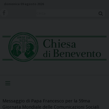
S
domenica 09 agosto 2026
k
i
Cerca
p
t
o
c
o
n
t
e
n
t
Menu
Messaggio di Papa Francesco per la 59ma
Giornata Mondiale delle Comunicazioni Sociali