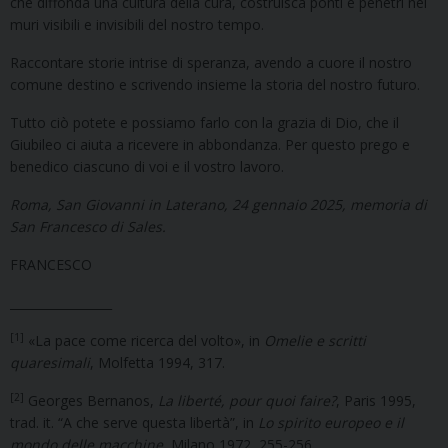
che diffonda una cultura della cura, costruisca ponti e penetri nei
muri visibili e invisibili del nostro tempo.
Raccontare storie intrise di speranza, avendo a cuore il nostro
comune destino e scrivendo insieme la storia del nostro futuro.
Tutto ciò potete e possiamo farlo con la grazia di Dio, che il
Giubileo ci aiuta a ricevere in abbondanza. Per questo prego e
benedico ciascuno di voi e il vostro lavoro.
Roma, San Giovanni in Laterano, 24 gennaio 2025, memoria di
San Francesco di Sales.
FRANCESCO
_________________
[1]
«La pace come ricerca del volto», in
Omelie e scritti
quaresimali
, Molfetta 1994, 317.
[2]
Georges Bernanos,
La liberté, pour quoi faire?
, Paris 1995,
trad. it. “A che serve questa libertà”, in
Lo spirito europeo e il
mondo delle macchine
, Milano 1972, 255-256.