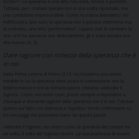
[2]
rischi»
. La speranza è una virtù nascosta, tenace e paziente.
Tuttavia, per i cristiani sperare non è una scelta opzionale, ma
una condizione imprescindibile. Come ricordava Benedetto XVI
nell’Enciclica
Spe salvi
, la speranza non è passivo ottimismo ma,
al contrario, una virtù “performativa”, capace cioè di cambiare la
vita: «Chi ha speranza vive diversamente; gli è stata donata una
vita nuova» (n. 2).
Dare ragione con mitezza della speranza che è
in noi
Nella Prima Lettera di Pietro (3,15-16) troviamo una sintesi
mirabile in cui la speranza viene posta in connessione con la
testimonianza e con la comunicazione cristiana: «Adorate il
Signore, Cristo, nei vostri cuori, pronti sempre a rispondere a
chiunque vi domandi ragione della speranza che è in voi. Tuttavia
questo sia fatto con dolcezza e rispetto». Vorrei soffermarmi su
tre messaggi che possiamo trarre da queste parole.
«Adorate il Signore, nei vostri cuori»: la speranza
dei cristiani ha
un volto, il volto del Signore risorto. La sua promessa di essere