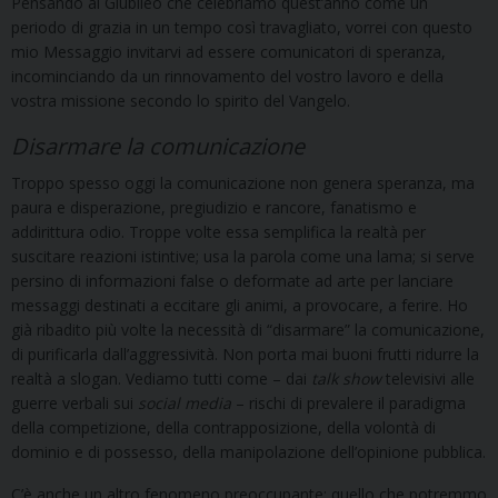
Pensando al Giubileo che celebriamo quest’anno come un
periodo di grazia in un tempo così travagliato, vorrei con questo
mio Messaggio invitarvi ad essere comunicatori di speranza,
incominciando da un rinnovamento del vostro lavoro e della
vostra missione secondo lo spirito del Vangelo.
Disarmare la comunicazione
Troppo spesso oggi la comunicazione non genera speranza, ma
paura e disperazione, pregiudizio e rancore, fanatismo e
addirittura odio. Troppe volte essa semplifica la realtà per
suscitare reazioni istintive; usa la parola come una lama; si serve
persino di informazioni false o deformate ad arte per lanciare
messaggi destinati a eccitare gli animi, a provocare, a ferire. Ho
già ribadito più volte la necessità di “disarmare” la comunicazione,
di purificarla dall’aggressività. Non porta mai buoni frutti ridurre la
realtà a slogan. Vediamo tutti come – dai
talk show
televisivi alle
guerre verbali sui
social media
– rischi di prevalere il paradigma
della competizione, della contrapposizione, della volontà di
dominio e di possesso, della manipolazione dell’opinione pubblica.
C’è anche un altro fenomeno preoccupante: quello che potremmo