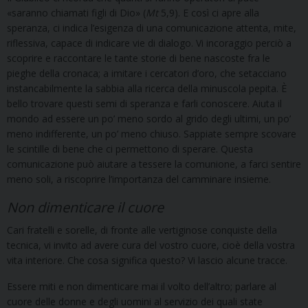
«saranno chiamati figli di Dio» (
Mt
5,9). E così ci apre alla
speranza, ci indica l’esigenza di una comunicazione attenta, mite,
riflessiva, capace di indicare vie di dialogo. Vi incoraggio perciò a
scoprire e raccontare le tante storie di bene nascoste fra le
pieghe della cronaca; a imitare i cercatori d’oro, che setacciano
instancabilmente la sabbia alla ricerca della minuscola pepita. È
bello trovare questi semi di speranza e farli conoscere. Aiuta il
mondo ad essere un po’ meno sordo al grido degli ultimi, un po’
meno indifferente, un po’ meno chiuso. Sappiate sempre scovare
le scintille di bene che ci permettono di sperare. Questa
comunicazione può aiutare a tessere la comunione, a farci sentire
meno soli, a riscoprire l’importanza del camminare insieme.
Non dimenticare il cuore
Cari fratelli e sorelle, di fronte alle vertiginose conquiste della
tecnica, vi invito ad avere cura del vostro cuore, cioè della vostra
vita interiore. Che cosa significa questo? Vi lascio alcune tracce.
Essere miti e non dimenticare mai il volto dell’altro; parlare al
cuore delle donne e degli uomini al servizio dei quali state