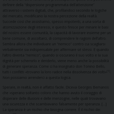
definire della “dispersione programmata dell’attenzione”
attraverso i sistemi digitali, che, profilandoci secondo le logiche
del mercato, modificano la nostra percezione della realtà.
Succede così che assistiamo, spesso impotenti, a una sorta di
atomizzazione degli interessi, e questo finisce per minare le basi
del nostro essere comunità, la capacità di lavorare insieme per un
bene comune, di ascoltarci, di comprendere le ragioni dell’altro.
Sembra allora che individuare un “nemico” contro cui scagliarsi
verbalmente sia indispensabile per affermare sé stessi. E quando
l’altro diventa “nemico”, quando si oscurano il suo volto e la sua
dignità per schernirlo e deriderlo, viene meno anche la possibilità
di generare speranza. Come ci ha insegnato don Tonino Bello,
[1]
tutti i conflitti «trovano la loro radice nella dissolvenza dei volti»
.
Non possiamo arrenderci a questa logica.
Sperare, in realtà, non è affatto facile. Diceva Georges Bernanos
che «sperano soltanto coloro che hanno avuto il coraggio di
disperare delle illusioni e delle menzogne, nelle quali trovavano
una sicurezza e che scambiavano falsamente per speranza. […]
La speranza è un rischio che bisogna correre. È il rischio dei