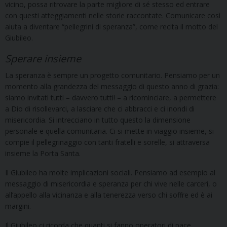
vicino, possa ritrovare la parte migliore di sé stesso ed entrare
con questi atteggiamenti nelle storie raccontate. Comunicare così
aiuta a diventare “pellegrini di speranza”, come recita il motto del
Giubileo.
Sperare insieme
La speranza è sempre un progetto comunitario. Pensiamo per un
momento alla grandezza del messaggio di questo anno di grazia:
siamo invitati tutti – davvero tutti! – a ricominciare, a permettere
a Dio di risollevarci, a lasciare che ci abbracci e ci inondi di
misericordia. Si intrecciano in tutto questo la dimensione
personale e quella comunitaria. Ci si mette in viaggio insieme, si
compie il pellegrinaggio con tanti fratelli e sorelle, si attraversa
insieme la Porta Santa.
Il Giubileo ha molte implicazioni sociali. Pensiamo ad esempio al
messaggio di misericordia e speranza per chi vive nelle carceri, o
all’appello alla vicinanza e alla tenerezza verso chi soffre ed è ai
margini.
Il Giubileo ci ricorda che quanti si fanno operatori di pace