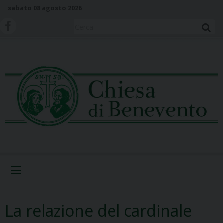
S
sabato 08 agosto 2026
k
i
Cerca
p
t
o
c
o
n
t
e
n
t
Menu
La relazione del cardinale