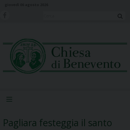
S
giovedì 06 agosto 2026
k
i
Cerca
p
t
o
c
o
n
t
e
n
t
Menu
Pagliara festeggia il santo