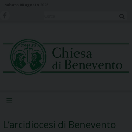
S
sabato 08 agosto 2026
k
i
Cerca
p
t
o
c
o
n
t
e
n
t
Menu
L’arcidiocesi di Benevento