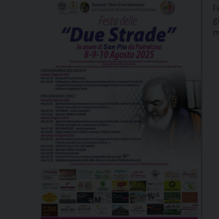
F
g
m