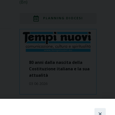
(Bn)
PLANNING DIOCESI
80 anni dalla nascita della
Costituzione italiana e la sua
attualità
03 06 2026
Dove siamo
contatti