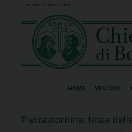
S
venerdì 07 agosto 2026
k
i
p
t
o
c
o
n
t
e
n
HOME
VESCOVO
t
Pietrastornina: festa dell