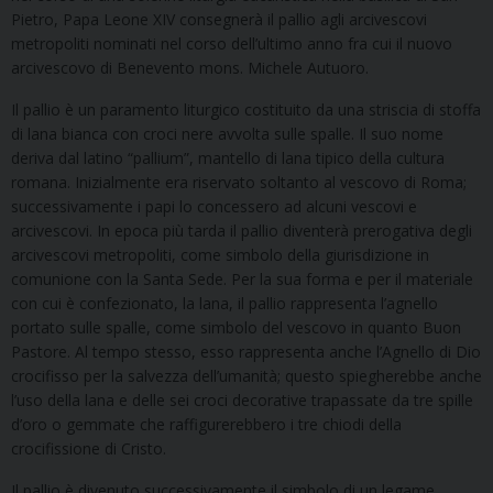
Pietro, Papa Leone XIV consegnerà il pallio agli arcivescovi
metropoliti nominati nel corso dell’ultimo anno fra cui il nuovo
arcivescovo di Benevento mons. Michele Autuoro.
Il pallio è un paramento liturgico costituito da una striscia di stoffa
di lana bianca con croci nere avvolta sulle spalle. Il suo nome
deriva dal latino “pallium”, mantello di lana tipico della cultura
romana. Inizialmente era riservato soltanto al vescovo di Roma;
successivamente i papi lo concessero ad alcuni vescovi e
arcivescovi. In epoca più tarda il pallio diventerà prerogativa degli
arcivescovi metropoliti, come simbolo della giurisdizione in
comunione con la Santa Sede. Per la sua forma e per il materiale
con cui è confezionato, la lana, il pallio rappresenta l’agnello
portato sulle spalle, come simbolo del vescovo in quanto Buon
Pastore. Al tempo stesso, esso rappresenta anche l’Agnello di Dio
crocifisso per la salvezza dell’umanità; questo spiegherebbe anche
l’uso della lana e delle sei croci decorative trapassate da tre spille
d’oro o gemmate che raffigurerebbero i tre chiodi della
crocifissione di Cristo.
Il pallio è divenuto successivamente il simbolo di un legame