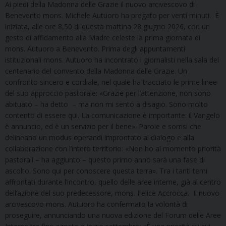
Ai piedi della Madonna delle Grazie il nuovo arcivescovo di
Benevento mons. Michele Autuoro ha pregato per venti minuti. È
iniziata, alle ore 8,50 di questa mattina 28 giugno 2026, con un
gesto di affidamento alla Madre celeste la prima giornata di
mons. Autuoro a Benevento. Prima degli appuntamenti
istituzionali mons. Autuoro ha incontrato i giornalisti nella sala del
centenario del convento della Madonna delle Grazie. Un
confronto sincero e cordiale, nel quale ha tracciato le prime linee
del suo approccio pastorale: «Grazie per l’attenzione, non sono
abituato – ha detto – ma non mi sento a disagio. Sono molto
contento di essere qui. La comunicazione è importante: il Vangelo
è annuncio, ed è un servizio per il bene». Parole e sorrisi che
delineano un modus operandi improntato al dialogo e alla
collaborazione con l’intero territorio: «Non ho al momento priorità
pastorali – ha aggiunto – questo primo anno sarà una fase di
ascolto. Sono qui per conoscere questa terra». Tra i tanti temi
affrontati durante l’incontro, quello delle aree interne, già al centro
dell’azione del suo predecessore, mons. Felice Accrocca. Il nuovo
arcivescovo mons. Autuoro ha confermato la volontà di
proseguire, annunciando una nuova edizione del Forum delle Aree