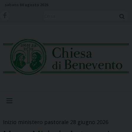
S
sabato 08 agosto 2026
k
i
Cerca
p
t
o
c
o
n
t
e
n
t
Menu
Inizio ministero pastorale 28 giugno 2026