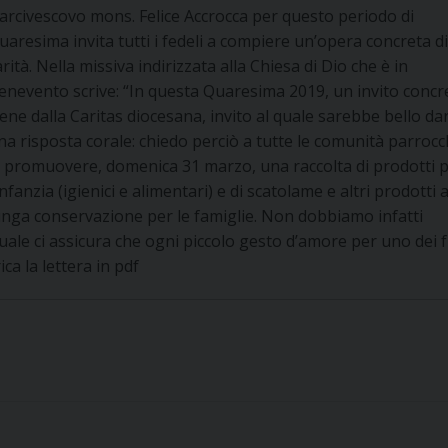
’arcivescovo mons. Felice Accrocca per questo periodo di
uaresima invita tutti i fedeli a compiere un’opera concreta d
arità. Nella missiva indirizzata alla Chiesa di Dio che è in
enevento scrive: “In questa Quaresima 2019, un invito concr
iene dalla Caritas diocesana, invito al quale sarebbe bello da
na risposta corale: chiedo perciò a tutte le comunità parrocch
i promuovere, domenica 31 marzo, una raccolta di prodotti 
’infanzia (igienici e alimentari) e di scatolame e altri prodotti 
unga conservazione per le famiglie. Non dobbiamo infatti
uale ci assicura che ogni piccolo gesto d’amore per uno dei fr
ica la lettera in pdf