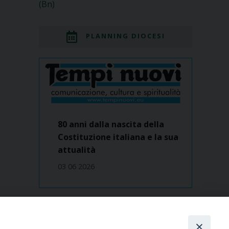
(Bn)
PLANNING DIOCESI
80 anni dalla nascita della
Costituzione italiana e la sua
attualità
03 06 2026
Dove siamo
contatti