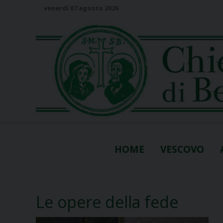
S
venerdì 07 agosto 2026
k
i
p
t
o
c
o
n
t
e
n
HOME
VESCOVO
t
Le opere della fede