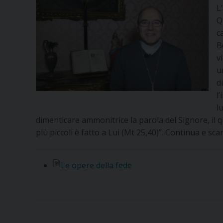
L
Q
c
B
v
u
d
l
l
dimenticare ammonitrice la parola del Signore, il q
più piccoli è fatto a Lui (Mt 25,40)”. Continua e scar
Le opere della fede