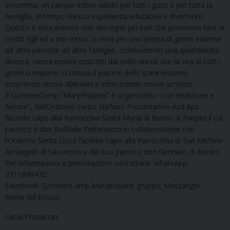
Insomma, un campo estivo valido per tutti i gusti e per tutta la
famiglia, al tempo stesso esperienza educativa e divertente.
Questo è sicuramente uno dei regali più belli che possiamo fare ai
nostri figli ed a noi stessi. Si vivrà per una decina di giorni Insieme
ad altre persone ad altre famiglie, condividendo una quotidianità
diversa, senza essere costretti dai soliti vincoli che la vita di tutti i
giorni ci impone, si ritrova il piacere dello stare insieme,
scoprendo nuove abitudini e intrecciando nuove amicizie.
Il SummerCamp “MaryPoppins” è organizzato “con dedizione e
Amore”, dall’Oratorio Santo Stefano Protomartire Asd Aps
facente capo alla Parrocchia Santa Maria dl Bosco di Paupisi il cui
parroco è don Raffaele Pettenuzzo in collaborazione con
l’Oratorio Santa Lucia facente capo alla Parrocchia di San Michele
Arcangelo di Sassinoro e del suo parroco don Gennaro di Bonito.
Per informazioni e prenotazione contattare: WhatsApp:
3711849475;
Facebook: SummerCamp Marypoppins gruppo; Messanger :
Maria del Bosco
Lucia Procaccini