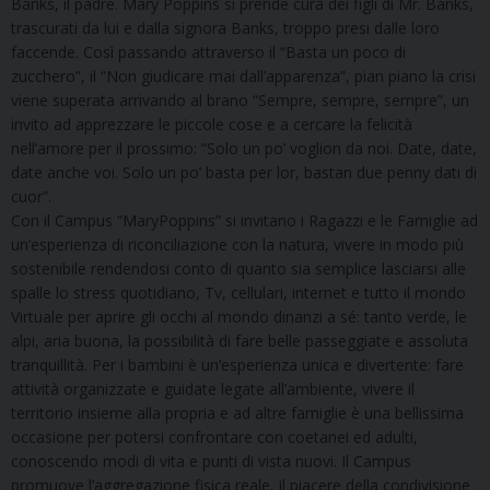
Banks, il padre. Mary Poppins si prende cura dei figli di Mr. Banks,
trascurati da lui e dalla signora Banks, troppo presi dalle loro
faccende. Così passando attraverso il “Basta un poco di
zucchero”, il “Non giudicare mai dall’apparenza”, pian piano la crisi
viene superata arrivando al brano “Sempre, sempre, sempre”, un
invito ad apprezzare le piccole cose e a cercare la felicità
nell’amore per il prossimo: “Solo un po’ voglion da noi. Date, date,
date anche voi. Solo un po’ basta per lor, bastan due penny dati di
cuor”.
Con il Campus “MaryPoppins” si invitano i Ragazzi e le Famiglie ad
un’esperienza di riconciliazione con la natura, vivere in modo più
sostenibile rendendosi conto di quanto sia semplice lasciarsi alle
spalle lo stress quotidiano, Tv, cellulari, internet e tutto il mondo
Virtuale per aprire gli occhi al mondo dinanzi a sé: tanto verde, le
alpi, aria buona, la possibilità di fare belle passeggiate e assoluta
tranquillità. Per i bambini è un’esperienza unica e divertente: fare
attività organizzate e guidate legate all’ambiente, vivere il
territorio insieme alla propria e ad altre famiglie è una bellissima
occasione per potersi confrontare con coetanei ed adulti,
conoscendo modi di vita e punti di vista nuovi. Il Campus
promuove l’aggregazione fisica reale, il piacere della condivisione