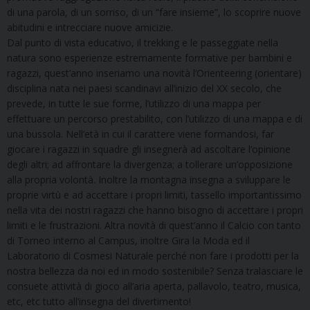
di una parola, di un sorriso, di un “fare insieme”, lo scoprire nuove
abitudini e intrecciare nuove amicizie.
Dal punto di vista educativo, il trekking e le passeggiate nella
natura sono esperienze estremamente formative per bambini e
ragazzi, quest’anno inseriamo una novità l’Orienteering (orientare)
disciplina nata nei paesi scandinavi all’inizio del XX secolo, che
prevede, in tutte le sue forme, l’utilizzo di una mappa per
effettuare un percorso prestabilito, con l’utilizzo di una mappa e di
una bussola. Nell’età in cui il carattere viene formandosi, far
giocare i ragazzi in squadre gli insegnerà ad ascoltare l’opinione
degli altri; ad affrontare la divergenza; a tollerare un’opposizione
alla propria volontà. Inoltre la montagna insegna a sviluppare le
proprie virtù e ad accettare i propri limiti, tassello importantissimo
nella vita dei nostri ragazzi che hanno bisogno di accettare i propri
limiti e le frustrazioni. Altra novità di quest’anno il Calcio con tanto
di Torneo interno al Campus, inoltre Gira la Moda ed il
Laboratorio di Cosmesi Naturale perché non fare i prodotti per la
nostra bellezza da noi ed in modo sostenibile? Senza tralasciare le
consuete attività di gioco all’aria aperta, pallavolo, teatro, musica,
etc, etc tutto all’insegna del divertimento!