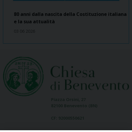
80 anni dalla nascita della Costituzione italiana
e la sua attualità
03 06 2026
Piazza Orsini, 27
82100 Benevento (BN)
CF: 92000550621