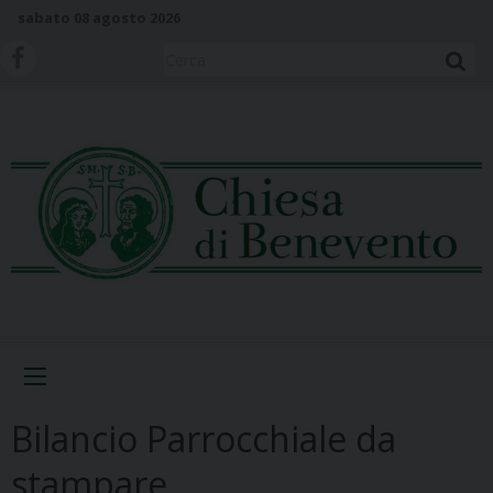
S
sabato 08 agosto 2026
k
i
Cerca
p
t
o
c
o
n
t
e
n
t
Menu
Bilancio Parrocchiale da
stampare