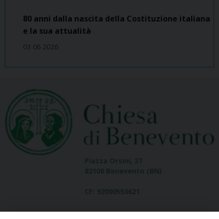
80 anni dalla nascita della Costituzione italiana
e la sua attualità
03 06 2026
Piazza Orsini, 27
82100 Benevento (BN)
CF: 92000550621