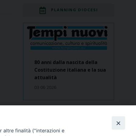
PLANNING DIOCESI
80 anni dalla nascita della
Costituzione italiana e la sua
attualità
03 06 2026
Dove siamo
contatti
altre finalità ("interazioni e