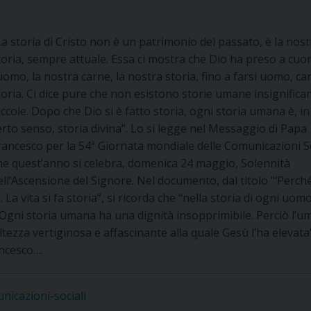
La storia di Cristo non è un patrimonio del passato, è la nost
toria, sempre attuale. Essa ci mostra che Dio ha preso a cuo
’uomo, la nostra carne, la nostra storia, fino a farsi uomo, ca
toria. Ci dice pure che non esistono storie umane insignifican
iccole. Dopo che Dio si è fatto storia, ogni storia umana è, i
erto senso, storia divina”. Lo si legge nel Messaggio di Papa
rancesco per la 54ª Giornata mondiale delle Comunicazioni So
he quest’anno si celebra, domenica 24 maggio, Solennità
ell’Ascensione del Signore. Nel documento, dal titolo “‘Perch
La vita si fa storia”, si ricorda che “nella storia di ogni uomo
a. Ogni storia umana ha una dignità insopprimibile. Perciò l’u
altezza vertiginosa e affascinante alla quale Gesù l’ha elevata”
ancesco….
icazioni-sociali