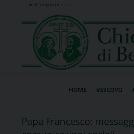
S
lunedì 10 agosto 2026
k
i
p
t
o
c
o
n
t
e
n
HOME
VESCOVO
t
Papa Francesco: messagg