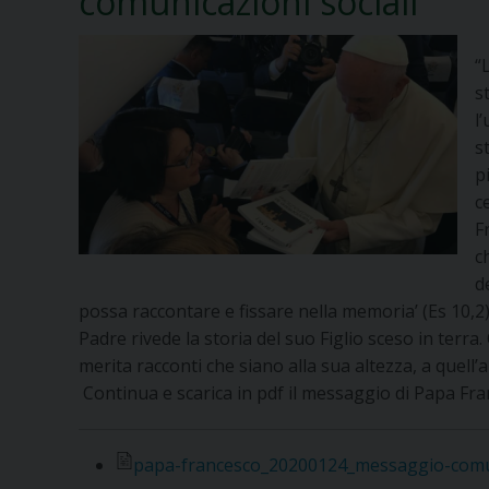
comunicazioni sociali
“
s
l
s
p
c
F
c
d
possa raccontare e fissare nella memoria’ (Es 10,2). 
Padre rivede la storia del suo Figlio sceso in terr
merita racconti che siano alla sua altezza, a quell’
Continua e scarica in pdf il messaggio di Papa Fr
papa-francesco_20200124_messaggio-comun