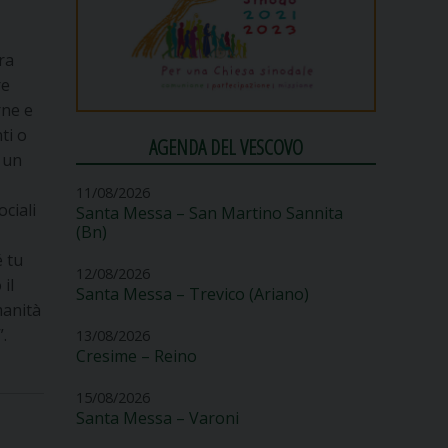
ra
re
rne e
ti o
AGENDA DEL VESCOVO
n un
11/08/2026
ciali
Santa Messa – San Martino Sannita
(Bn)
é tu
12/08/2026
 il
Santa Messa – Trevico (Ariano)
manità
.
13/08/2026
Cresime – Reino
15/08/2026
Santa Messa – Varoni