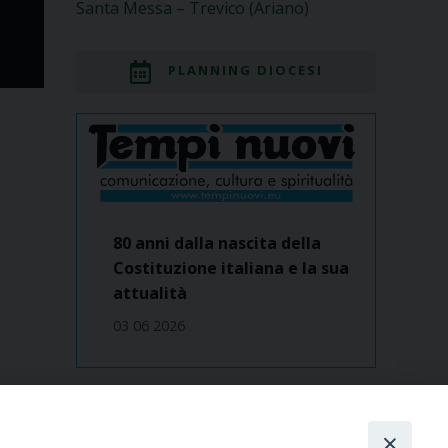
Santa Messa – Trevico (Ariano)
PLANNING DIOCESI
80 anni dalla nascita della
Costituzione italiana e la sua
attualità
03 06 2026
Dove siamo
contatti