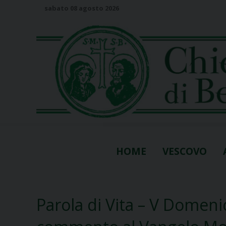
S
sabato 08 agosto 2026
k
i
p
t
o
c
o
n
t
e
n
HOME
VESCOVO
t
Parola di Vita – V Domeni