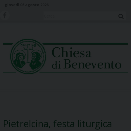
S
giovedì 06 agosto 2026
k
i
Cerca
p
t
o
c
o
n
t
e
n
t
Menu
Pietrelcina, festa liturgica