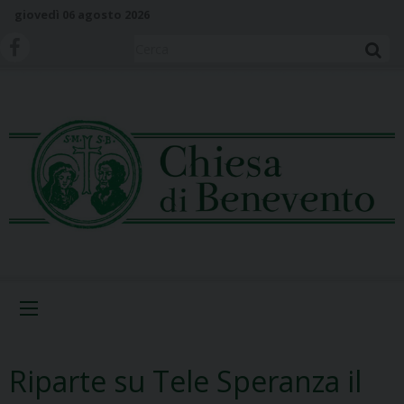
S
giovedì 06 agosto 2026
k
i
Cerca
p
t
o
c
o
n
t
e
n
t
Menu
Riparte su Tele Speranza il