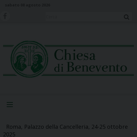
S
sabato 08 agosto 2026
k
i
Cerca
p
t
o
c
o
n
t
e
n
t
Menu
Roma, Palazzo della Cancelleria, 24-25 ottobre
2025