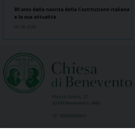
80 anni dalla nascita della Costituzione italiana
e la sua attualità
03 06 2026
Piazza Orsini, 27
82100 Benevento (BN)
CF: 92000550621