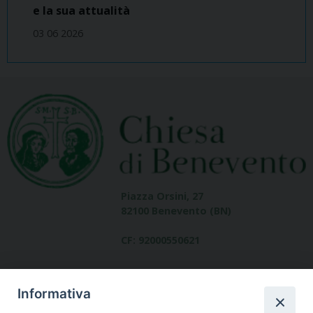
e la sua attualità
03 06 2026
Piazza Orsini, 27
82100 Benevento (BN)
CF: 92000550621
Informativa