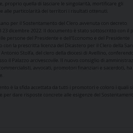
proprio quella di lasciare le singolarità, mortificare gli
alle particolarità dei territori i risultati ottenuti.
iocesano per il Sostentamento del Clero avvenuta con decreto
il 23 dicembre 2022. Il documento è stato sottoscritto con il 
elle persone del Presidente e dell’Economo e del Presidente
o con la prescritta licenza del Dicastero per il Clero della San
Antonio Stolfa, del clero della diocesi di Avellino, conferendo
 il Palazzo arcivescovile. Il nuovo consiglio di amministra
commercialisti, avvocati, promotori finanziari e sacerdoti, ha
e.
 è la sfida accettata da tutti i promotori e coloro i quali s
ne per dare risposte concrete alle esigenze del Sostentament