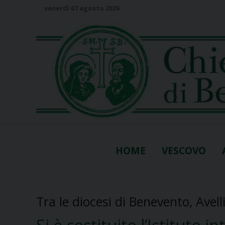
S
venerdì 07 agosto 2026
k
i
p
t
o
c
o
n
t
e
n
HOME
VESCOVO
t
Tra le diocesi di Benevento, Avel