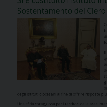
Si è costituito l’Istituto i
Sostentamento del Clero
C
t
d
I
I
q
a
d
s
g
d
degli Istituti diocesani al fine di offrire risposte pi
Una sfida coraggiosa per i territori delle aree int