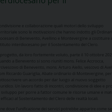
nterdiocesano per il
ondivisione e collaborazione quali motori dello sviluppo
erritoriale sono le motivazioni che hanno indotto gli Ordinar
iocesani di Benevento, Avellino e Montevergine a costituire
stituto interdiocesano per il Sostentamento del Clero.
l progetto, da loro fortemente voluto, parte il 10 ottobre 20
uando a Benevento si sono riuniti mons. Felice Accrocca,
rcivescovo di Benevento, mons. Arturo Aiello, vescovo di Avel
om Riccardo Guariglia, Abate ordinario di Montevergine, per
ottoscrivere un accordo per dar luogo al nuovo soggetto
iuridico. Un lavoro fatto di incontri, condivisione di idee e pr
i sviluppo per porre a fattor comune le risorse umane e mate
ù efficaci al Sostentamento del Clero delle realtà locali.
erne dove l’unificazione dei servizi potrebbe apparire come s