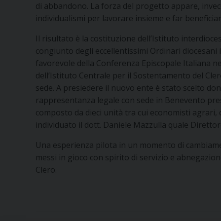
di abbandono. La forza del progetto appare, invece, 
individualismi per lavorare insieme e far beneficiare 
Il risultato è la costituzione dell’Istituto interd
congiunto degli eccellentissimi Ordinari diocesani 
favorevole della Conferenza Episcopale Italiana n
dell’Istituto Centrale per il Sostentamento del Cler
sede. A presiedere il nuovo ente è stato scelto don 
rappresentanza legale con sede in Benevento presso
composto da dieci unità tra cui economisti agrari, 
individuato il dott. Daniele Mazzulla quale Direttor
Una esperienza pilota in un momento di cambiamento
messi in gioco con spirito di servizio e abnegazio
Clero.