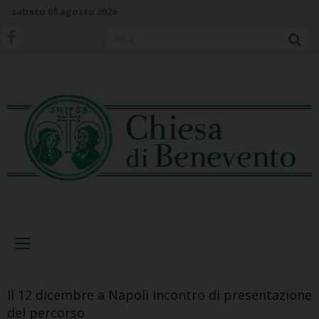
S
sabato 08 agosto 2026
k
i
Cerca
p
t
o
c
o
n
t
e
n
t
Menu
Il 12 dicembre a Napoli incontro di presentazione
del percorso