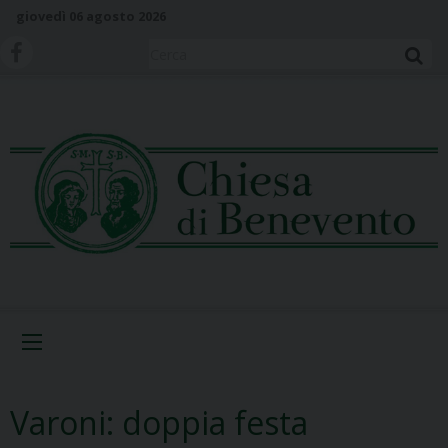
S
giovedì 06 agosto 2026
k
i
Cerca
p
t
o
c
o
n
t
e
n
t
Menu
Varoni: doppia festa